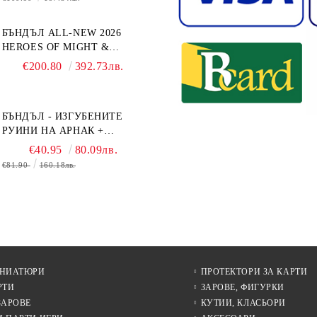
БЪНДЪЛ ALL-NEW 2026
HEROES OF MIGHT &
MAGIC III: THE BOARD
€200.80
392.73лв.
GAME EXPANSIONS -
CONFLUX + STRONGHOLD
+ COVE + NAVAL BATTLES
БЪНДЪЛ - ИЗГУБЕНИТЕ
РУИНИ НА АРНАК +
ВОДАЧИ НА ЕКСПЕДИЦИИ
€40.95
80.09лв.
+ ПРОМО КАРТИ
€81.90
160.18лв.
БЕЗПЛАТНО
ИНИАТЮРИ
ПРОТЕКТОРИ ЗА КАРТИ
РТИ
ЗАРОВЕ, ФИГУРКИ
ЗАРОВЕ
КУТИИ, КЛАСЬОРИ