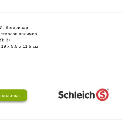
И:
Ветеринар
стмасов полимер
ИЯ
: 3+
19 х 5.5 х 11.5 см
Добави в желани