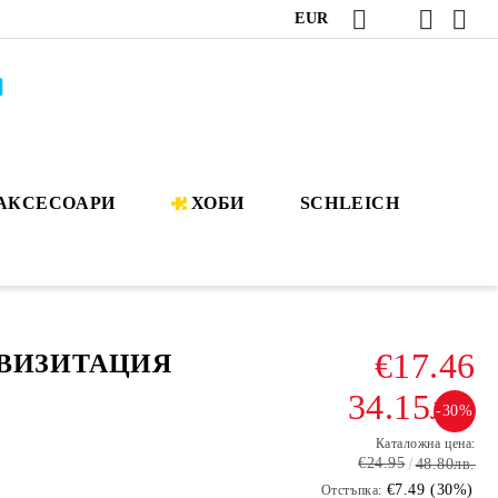
EUR
АКСЕСОАРИ
ХОБИ
SCHLEICH
€17.46
 ВИЗИТАЦИЯ
34.15лв.
-30%
Каталожна цена:
€24.95
48.80лв.
€7.49 (30%)
Отстъпка: