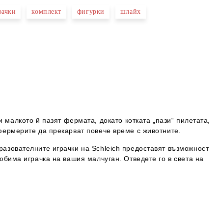
рачки
комплект
фигурки
шлайх
и малкото й пазят фермата, докато котката „пази“ пилетата,
 фермерите да прекарват повече време с животните.
разователните играчки на Schleich предоставят възможност
юбима играчка на вашия малчуган. Отведете го в света на