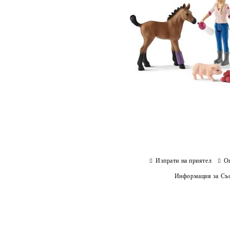
Изпрати на приятел
О
Информация за Съо