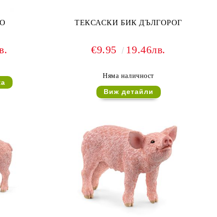
КО
ТЕКСАСКИ БИК ДЪЛГОРОГ
в.
€9.95
19.46лв.
Няма наличност
Виж детайли