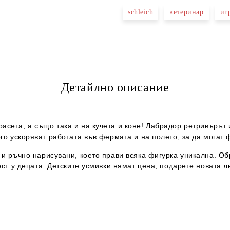
schleich
ветеринар
иг
Детайлно описание
асета, а също така и на кучета и коне! Лабрадор ретривърът 
го ускоряват работата във фермата и на полето, за да могат
 и ръчно нарисувани, което прави всяка фигурка уникална. Об
ост у децата. Детските усмивки нямат цена, подарете новата л