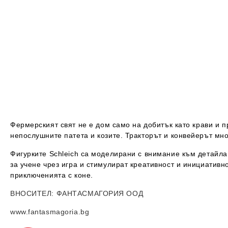
Фермерският свят не е дом само на добитък като крави и пр
непослушните патета и козите. Тракторът и конвейерът мно
Фигурките Schleich са моделирани с внимание към детайла
за учене чрез игра и стимулират креативност и инициативн
приключенията с коне.
ВНОСИТЕЛ
: ФАНТАСМАГОРИЯ ООД
www.fantasmagoria.bg