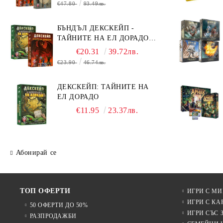
€47.80
93.49лв.
ОЧИТЕ НА ДРАКОНА
БЪНДЪЛ ДЕКСКЕЙП -
ТАЙНИТЕ НА ЕЛ ДОРАДО +
ОЧИТЕ НА ДРАКОНА
€20.31
39.72лв.
€23.90
46.74лв.
ДЕКСКЕЙП: ТАЙНИТЕ НА
ЕЛ ДОРАДО
€11.95
23.37лв.
Абонирай се
ТОП ОФЕРТИ
ИГРИ С М
ИГРИ С КА
50 ОФЕРТИ ДО 50%
ИГРИ СЪС 
РАЗПРОДАЖБИ