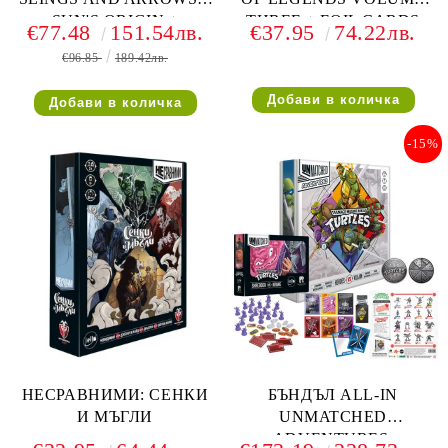
SUN'S ORIGIN +
THREE + FOIL CARDS
€77.48
151.54лв.
€37.95
74.22лв.
HOUDINI VS THE GENIE
€96.85
189.42лв.
-15%
НЕСРАВНИМИ: СЕНКИ
БЪНДЪЛ ALL-IN
И МЪГЛИ
UNMATCHED
ADVENTURES: