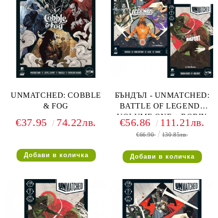
UNMATCHED: COBBLE
БЪНДЪЛ - UNMATCHED:
& FOG
BATTLE OF LEGENDS
VOLUME ONE + ROBIN
€37.95
74.22лв.
€56.86
111.21лв.
HOOD VS BIGFOOT
€66.90
130.85лв.