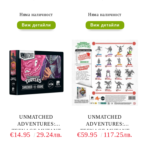
NINJA TURTLES -
NINJA TURTLES -
PREMIUM CARD
DELUXE TOKENS
SLEEVES
Няма наличност
Няма наличност
Виж детайли
Виж детайли
UNMATCHED
UNMATCHED
ADVENTURES:
ADVENTURES:
TEENAGE MUTANT
TEENAGE MUTANT
€14.95
29.24лв.
€59.95
117.25лв.
NINJA TURTLES -
NINJA TURTLES - EXTRA