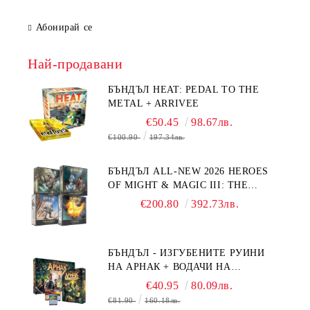
Абонирай се
Най-продавани
БЪНДЪЛ HEAT: PEDAL TO THE
METAL + ARRIVEE
€50.45
98.67лв.
€100.90
197.34лв.
БЪНДЪЛ ALL-NEW 2026 HEROES
OF MIGHT & MAGIC III: THE
BOARD GAME EXPANSIONS -
€200.80
392.73лв.
CONFLUX + STRONGHOLD + COVE
+ NAVAL BATTLES
БЪНДЪЛ - ИЗГУБЕНИТЕ РУИНИ
НА АРНАК + ВОДАЧИ НА
ЕКСПЕДИЦИИ + ПРОМО КАРТИ
€40.95
80.09лв.
БЕЗПЛАТНО
€81.90
160.18лв.