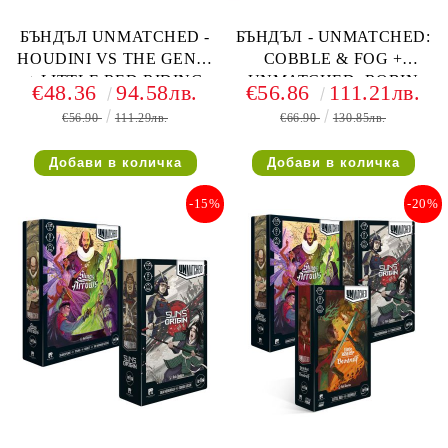
БЪНДЪЛ UNMATCHED -
БЪНДЪЛ - UNMATCHED:
HOUDINI VS THE GENIE
COBBLE & FOG +
+ LITTLE RED RIDING
UNMATCHED: ROBIN
€48.36
94.58лв.
€56.86
111.21лв.
HOOD VS BEOWULF
HOOD VS BIGFOOT
€56.90
111.29лв.
€66.90
130.85лв.
-15%
-20%