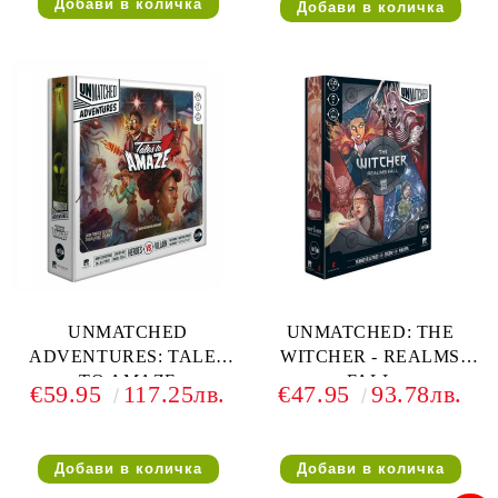
UNMATCHED
UNMATCHED: THE
ADVENTURES: TALES
WITCHER - REALMS
TO AMAZE
FALL
€59.95
117.25лв.
€47.95
93.78лв.