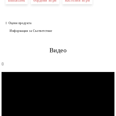
unmatched
бордови игри
настолни игри
Оцени продукта
Информация за Съответствие
Видео
