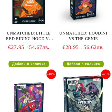
UNMATCHED: LITTLE
UNMATCHED: HOUDINI
RED RIDING HOOD VS
VS THE GENIE
BEOWULF
€27.95
54.67лв.
€28.95
56.62лв.
-40%
-40%