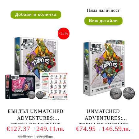
SHREDDER VS KRANG
TOPPINGS (ULTIMATE
MINIATURE PACK)
Няма наличност
Виж детайли
-15%
БЪНДЪЛ UNMATCHED
UNMATCHED
ADVENTURES:
ADVENTURES:
TEENAGE MUTANT
TEENAGE MUTANT
€127.37
249.11лв.
€74.95
146.59лв.
NINJA TURTLES +
NINJA TURTLES +
€149.85
293.08лв.
COLLECTOR COIN + ALT
COLLECTOR COIN + ALT