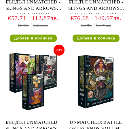
БЪНДЪЛ UNMATCHED -
БЪНДЪЛ UNMATCHED -
SLINGS AND ARROWS +
SLINGS AND ARROWS +
SUN'S ORIGIN
SUN'S ORIGIN + LITTLE
€57.71
112.87лв.
€76.68
149.97лв.
RED RIDING HOOD VS
€67.90
132.80лв.
€95.85
187.47лв.
BEOWULF
-20%
БЪНДЪЛ UNMATCHED -
UNMATCHED: BATTLE
SLINGS AND ARROWS +
OF LEGENDS VOLUME