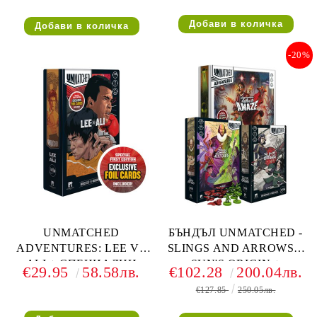
ART + FOIL CARDS +
ART + FOIL CARDS
ULTIMATE MINIATURE
PACK + SHREDDER VS
-20%
KRANG
UNMATCHED
БЪНДЪЛ UNMATCHED -
ADVENTURES: LEE VS
SLINGS AND ARROWS +
ALI + СПЕЦИАЛНИ
SUN'S ORIGIN +
€29.95
58.58лв.
€102.28
200.04лв.
ФОЙЛ КАРТИ
ADVENTURES: TALES
€127.85
250.05лв.
TO AMAZE + ПОДАРЪК
ДЕЛУКС ФИГУРКИ