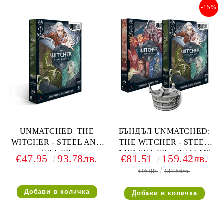
-15%
UNMATCHED: THE
БЪНДЪЛ UNMATCHED:
WITCHER - STEEL AND
THE WITCHER - STEEL
SILVER
AND SILVER + REALMS
€47.95
93.78лв.
€81.51
159.42лв.
FALL С ПОДАРЪК
€95.90
187.56лв.
ФИГУРКА НА ГЕРАЛТ