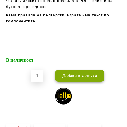
*за английските онлайн правила в PDF - кликни на
бутона горе вдясно –
няма правила на български
, играта
има
текст по
компонентите.
В наличност
Добави в желани