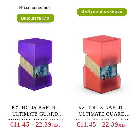
СИНЯ (САПФИР)
ПРОЗРАЧНА
Няма наличност
Виж детайли
КУТИЯ ЗА КАРТИ -
КУТИЯ ЗА КАРТИ -
ULTIMATE GUARD
ULTIMATE GUARD
BOULDER DECK CASE
BOULDER DECK CASE
€11.45
22.39лв.
€11.45
22.39лв.
(за LCG, TCG и др) 100+ -
(за LCG, TCG и др) 100+ -
ЛИЛАВА
ЧЕРВЕНА