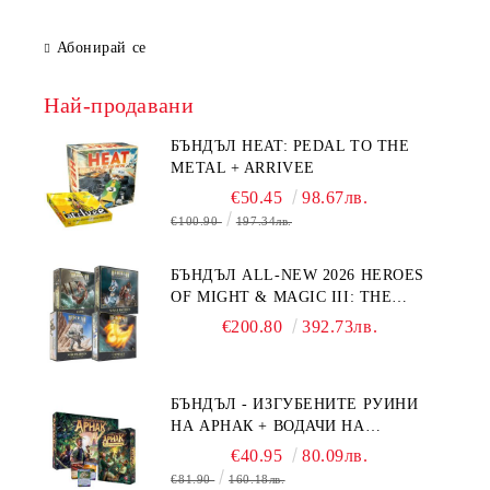
Абонирай се
Най-продавани
БЪНДЪЛ HEAT: PEDAL TO THE
METAL + ARRIVEE
€50.45
98.67лв.
€100.90
197.34лв.
БЪНДЪЛ ALL-NEW 2026 HEROES
OF MIGHT & MAGIC III: THE
BOARD GAME EXPANSIONS -
€200.80
392.73лв.
CONFLUX + STRONGHOLD + COVE
+ NAVAL BATTLES
БЪНДЪЛ - ИЗГУБЕНИТЕ РУИНИ
НА АРНАК + ВОДАЧИ НА
ЕКСПЕДИЦИИ + ПРОМО КАРТИ
€40.95
80.09лв.
БЕЗПЛАТНО
€81.90
160.18лв.