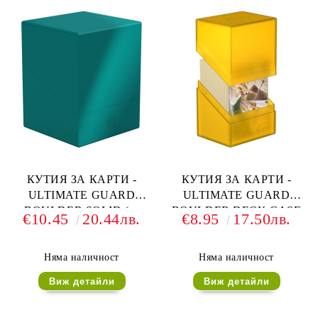
КУТИЯ ЗА КАРТИ -
КУТИЯ ЗА КАРТИ -
ULTIMATE GUARD
ULTIMATE GUARD
BOULDER SOLID (за
BOULDER DECK CASE
€10.45
20.44лв.
€8.95
17.50лв.
LCG, TCG и др) 100+ -
(за LCG, TCG и др) 80+ -
ПЕТРОЛ
ЖЪЛТА
Няма наличност
Няма наличност
Виж детайли
Виж детайли