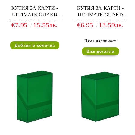
КУТИЯ ЗА КАРТИ -
КУТИЯ ЗА КАРТИ -
ULTIMATE GUARD
ULTIMATE GUARD
BOULDER DECK CASE
BOULDER DECK CASE
€7.95
15.55лв.
€6.95
13.59лв.
(за LCG, TCG и др) 40+ -
(за LCG, TCG и др) 40+ -
ЧЕРНА
ЧЕРВЕНА
Няма наличност
Виж детайли