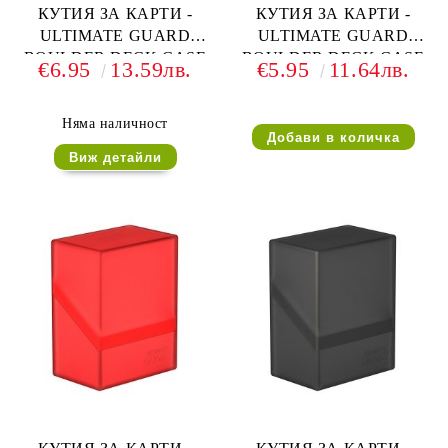
КУТИЯ ЗА КАРТИ -
КУТИЯ ЗА КАРТИ -
ULTIMATE GUARD
ULTIMATE GUARD
BOULDER DECK CASE
BOULDER DECK CASE
€6.95
13.59лв.
€5.95
11.64лв.
(за LCG, TCG и др) 40+ -
(за LCG, TCG и др) 60+ -
ЗЕЛЕНА
СМАРАГД
Няма наличност
Виж детайли