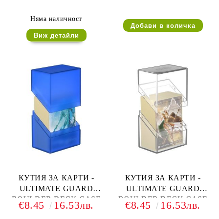
(за LCG, TCG и др) 100+ -
(за LCG, TCG и др) 100+ -
БЯЛА
ЧЕРВЕНА
Няма наличност
Виж детайли
КУТИЯ ЗА КАРТИ -
КУТИЯ ЗА КАРТИ -
ULTIMATE GUARD
ULTIMATE GUARD
BOULDER DECK CASE
BOULDER DECK CASE
€8.45
16.53лв.
€8.45
16.53лв.
(за LCG, TCG и др) 60+ -
(за LCG, TCG и др) 60+ -