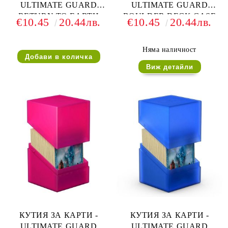
ULTIMATE GUARD
ULTIMATE GUARD
RETURN TO EARTH
BOULDER DECK CASE
€10.45
20.44лв.
€10.45
20.44лв.
BOULDER DECK CASE
(за LCG, TCG и др) 100+ -
(за LCG, TCG и др) 100+ -
БЯЛА
ЗЕЛЕНА
Няма наличност
Виж детайли
КУТИЯ ЗА КАРТИ -
КУТИЯ ЗА КАРТИ -
ULTIMATE GUARD
ULTIMATE GUARD