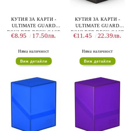
КУТИЯ ЗА КАРТИ -
КУТИЯ ЗА КАРТИ -
ULTIMATE GUARD
ULTIMATE GUARD
BOULDER DECK CASE
BOULDER DECK CASE
€8.95
17.50лв.
€11.45
22.39лв.
(за LCG, TCG и др) 80+ -
(за LCG, TCG и др) 100+ -
РОЗОВА
ЧЕРНА
Няма наличност
Няма наличност
Виж детайли
Виж детайли