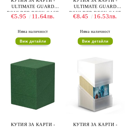
КУТИЯ ЗА КАРТИ -
КУТИЯ ЗА КАРТИ -
ULTIMATE GUARD
ULTIMATE GUARD
BOULDER DECK CASE
BOULDER DECK CASE
€5.95
11.64лв.
€8.45
16.53лв.
(за LCG, TCG и др) 60+ -
(за LCG, TCG и др) 60+ -
ЧЕРВЕНА
ЧЕРНА (ОНИКС)
Няма наличност
Няма наличност
Виж детайли
Виж детайли
КУТИЯ ЗА КАРТИ -
КУТИЯ ЗА КАРТИ -