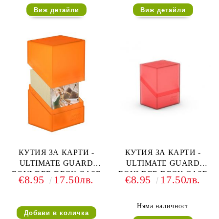
Виж детайли
Виж детайли
КУТИЯ ЗА КАРТИ -
КУТИЯ ЗА КАРТИ -
ULTIMATE GUARD
ULTIMATE GUARD
BOULDER DECK CASE
BOULDER DECK CASE
€8.95
17.50лв.
€8.95
17.50лв.
(за LCG, TCG и др) 80+ -
(за LCG, TCG и др) 80+ -
ОРАНЖЕВА
ЧЕРВЕНА
Няма наличност