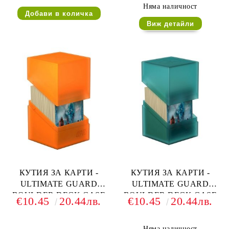
Няма наличност
Виж детайли
КУТИЯ ЗА КАРТИ -
КУТИЯ ЗА КАРТИ -
ULTIMATE GUARD
ULTIMATE GUARD
BOULDER DECK CASE
BOULDER DECK CASE
€10.45
20.44лв.
€10.45
20.44лв.
(за LCG, TCG и др) 100+ -
(за LCG, TCG и др) 100+ -
ОРАНЖЕВА
ТЪМНО ЗЕЛЕНА
Няма наличност