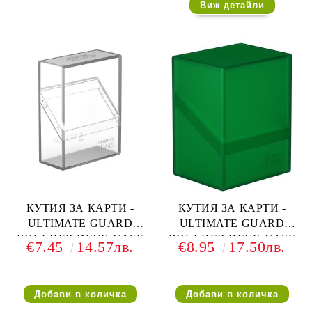
Виж детайли
КУТИЯ ЗА КАРТИ -
КУТИЯ ЗА КАРТИ -
ULTIMATE GUARD
ULTIMATE GUARD
BOULDER DECK CASE
BOULDER DECK CASE
€7.45
14.57лв.
€8.95
17.50лв.
(за LCG, TCG и др) 40+ -
(за LCG, TCG и др) 80+ -
ПРОЗРАЧНА
ЗЕЛЕНА