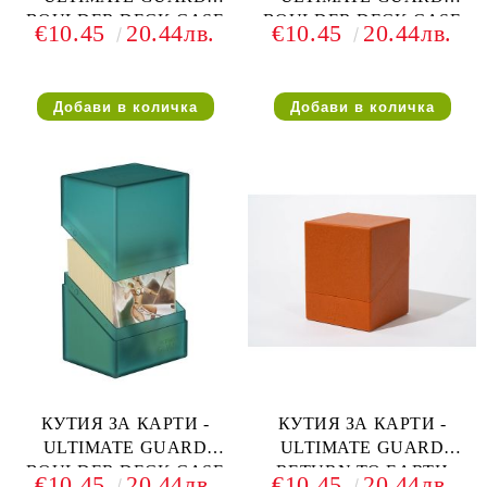
BOULDER DECK CASE
BOULDER DECK CASE
€10.45
20.44лв.
€10.45
20.44лв.
(за LCG, TCG и др) 100+ -
(за LCG, TCG и др) 100+ -
РОДОНИТ
СИНЯ
КУТИЯ ЗА КАРТИ -
КУТИЯ ЗА КАРТИ -
ULTIMATE GUARD
ULTIMATE GUARD
BOULDER DECK CASE
RETURN TO EARTH
€10.45
20.44лв.
€10.45
20.44лв.