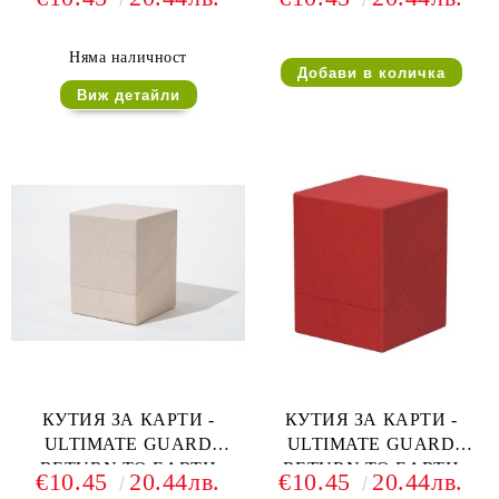
(за LCG, TCG и др) 80+ -
BOULDER DECK CASE
МАЛАХИТ
(за LCG, TCG и др) 100+ -
ОРАНЖЕВА
Няма наличност
Виж детайли
КУТИЯ ЗА КАРТИ -
КУТИЯ ЗА КАРТИ -
ULTIMATE GUARD
ULTIMATE GUARD
RETURN TO EARTH
RETURN TO EARTH
€10.45
20.44лв.
€10.45
20.44лв.
BOULDER DECK CASE
BOULDER DECK CASE