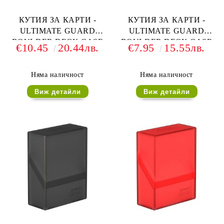
КУТИЯ ЗА КАРТИ -
КУТИЯ ЗА КАРТИ -
ULTIMATE GUARD
ULTIMATE GUARD
BOULDER DECK CASE
BOULDER DECK CASE
€10.45
20.44лв.
€7.95
15.55лв.
(за LCG, TCG и др) 80+ -
(за LCG, TCG и др) 40+ -
FROSTED
СИНЯ
Няма наличност
Няма наличност
Виж детайли
Виж детайли