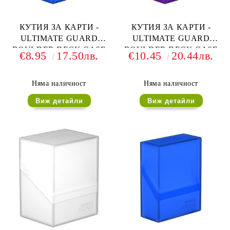
КУТИЯ ЗА КАРТИ -
КУТИЯ ЗА КАРТИ -
ULTIMATE GUARD
ULTIMATE GUARD
BOULDER DECK CASE
BOULDER DECK CASE
€8.95
17.50лв.
€10.45
20.44лв.
(за LCG, TCG и др) 80+ -
(за LCG, TCG и др) 80+ -
СИНЯ
ЛИЛАВА
Няма наличност
Няма наличност
Виж детайли
Виж детайли