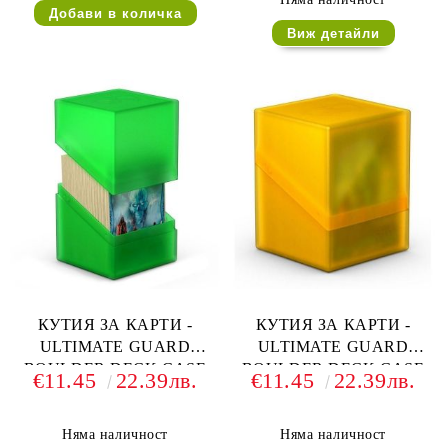
Виж детайли
КУТИЯ ЗА КАРТИ -
КУТИЯ ЗА КАРТИ -
ULTIMATE GUARD
ULTIMATE GUARD
BOULDER DECK CASE
BOULDER DECK CASE
€11.45
22.39лв.
€11.45
22.39лв.
(за LCG, TCG и др) 100+ -
(за LCG, TCG и др) 100+ -
ЗЕЛЕНА
ЗЛАТНА
Няма наличност
Няма наличност