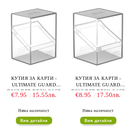
КУТИЯ ЗА КАРТИ -
КУТИЯ ЗА КАРТИ -
ULTIMATE GUARD
ULTIMATE GUARD
BOULDER DECK CASE
BOULDER DECK CASE
€7.95
15.55лв.
€8.95
17.50лв.
(за LCG, TCG и др) 80+ -
(за LCG, TCG и др) 100+ -
ПРОЗРАЧНА
ПРОЗРАЧНА
Няма наличност
Няма наличност
Виж детайли
Виж детайли