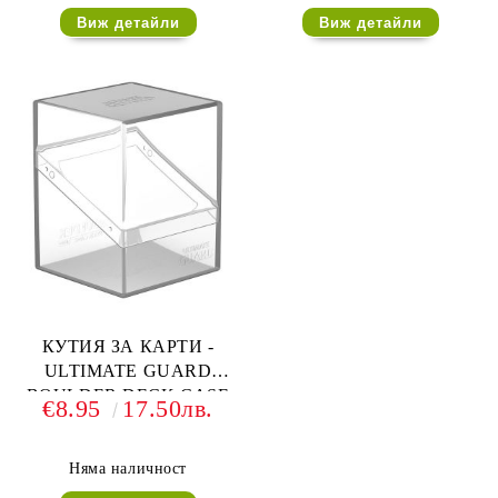
Виж детайли
Виж детайли
КУТИЯ ЗА КАРТИ -
ULTIMATE GUARD
BOULDER DECK CASE
€8.95
17.50лв.
(за LCG, TCG и др) 100+ -
ПРОЗРАЧНА
Няма наличност