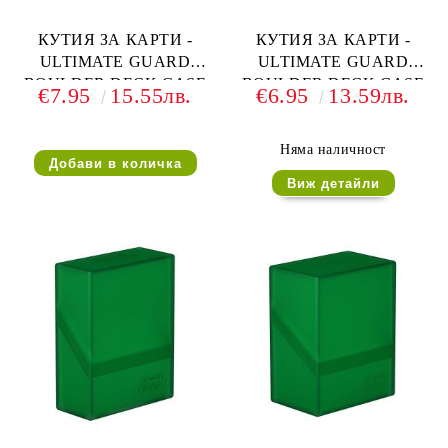
КУТИЯ ЗА КАРТИ -
КУТИЯ ЗА КАРТИ -
ULTIMATE GUARD
ULTIMATE GUARD
BOULDER DECK CASE
BOULDER DECK CASE
€7.95
15.55лв.
€6.95
13.59лв.
(за LCG, TCG и др) 40+ -
(за LCG, TCG и др) 40+ -
ЧЕРНА
ЧЕРВЕНА
Няма наличност
Виж детайли