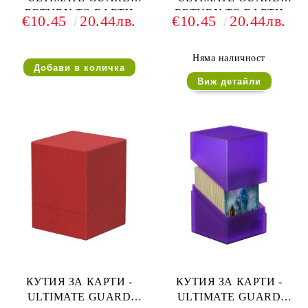
RETURN TO EARTH
RETURN TO EARTH
€10.45
20.44лв.
€10.45
20.44лв.
BOULDER DECK CASE
BOULDER DECK CASE
(за LCG, TCG и др) 100+ -
(за LCG, TCG и др) 100+ -
ОРАНЖЕВА
БЯЛА
Няма наличност
Виж детайли
КУТИЯ ЗА КАРТИ -
КУТИЯ ЗА КАРТИ -
ULTIMATE GUARD
ULTIMATE GUARD