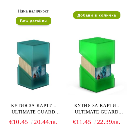
ЧЕРВЕНА
ОРАНЖЕВА
Няма наличност
Виж детайли
КУТИЯ ЗА КАРТИ -
КУТИЯ ЗА КАРТИ -
ULTIMATE GUARD
ULTIMATE GUARD
BOULDER DECK CASE
BOULDER DECK CASE
€10.45
20.44лв.
€11.45
22.39лв.
(за LCG, TCG и др) 100+ -
(за LCG, TCG и др) 100+ -