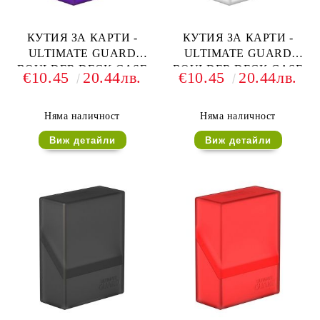
КУТИЯ ЗА КАРТИ -
КУТИЯ ЗА КАРТИ -
ULTIMATE GUARD
ULTIMATE GUARD
BOULDER DECK CASE
BOULDER DECK CASE
€10.45
20.44лв.
€10.45
20.44лв.
(за LCG, TCG и др) 80+ -
(за LCG, TCG и др) 80+ -
ЛИЛАВА
FROSTED
Няма наличност
Няма наличност
Виж детайли
Виж детайли