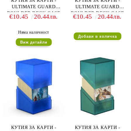
КУТИЯ ЗА КАРТИ -
КУТИЯ ЗА КАРТИ -
ULTIMATE GUARD
ULTIMATE GUARD
BOULDER DECK CASE
BOULDER DECK CASE
€10.45
20.44лв.
€10.45
20.44лв.
(за LCG, TCG и др) 100+ -
(за LCG, TCG и др) 100+ -
БЯЛА
РОДОНИТ
Няма наличност
Виж детайли
КУТИЯ ЗА КАРТИ -
КУТИЯ ЗА КАРТИ -