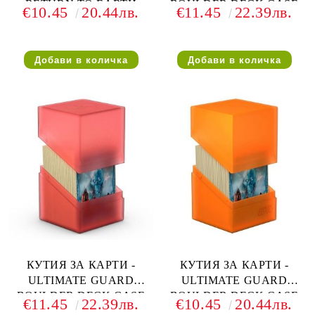
RETURN TO EARTH
BOULDER DECK CASE
€10.45
20.44лв.
€11.45
22.39лв.
BOULDER DECK CASE
(за LCG, TCG и др) 100+ -
(за LCG, TCG и др) 100+ -
ЛИЛАВА
ЧЕРВЕНА
КУТИЯ ЗА КАРТИ -
КУТИЯ ЗА КАРТИ -
ULTIMATE GUARD
ULTIMATE GUARD
BOULDER DECK CASE
BOULDER DECK CASE
€11.45
22.39лв.
€10.45
20.44лв.
(за LCG, TCG и др) 100+ -
(за LCG, TCG и др) 100+ -