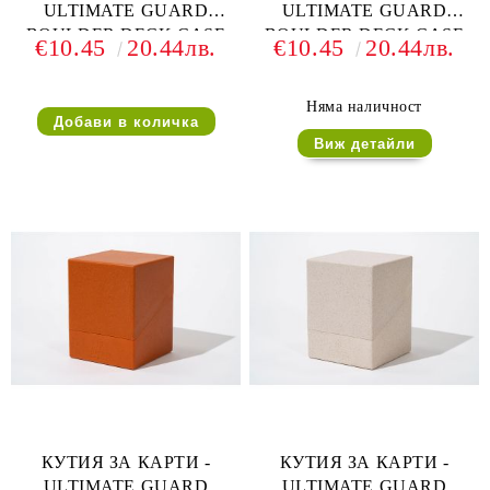
ULTIMATE GUARD
ULTIMATE GUARD
BOULDER DECK CASE
BOULDER DECK CASE
€10.45
20.44лв.
€10.45
20.44лв.
(за LCG, TCG и др) 100+ -
(за LCG, TCG и др) 80+ -
СИНЯ
МАЛАХИТ
Няма наличност
Виж детайли
КУТИЯ ЗА КАРТИ -
КУТИЯ ЗА КАРТИ -
ULTIMATE GUARD
ULTIMATE GUARD