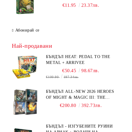
€11.95
23.37лв.
Абонирай се
Най-продавани
БЪНДЪЛ HEAT: PEDAL TO THE
METAL + ARRIVEE
€50.45
98.67лв.
€100.90
197.34лв.
БЪНДЪЛ ALL-NEW 2026 HEROES
OF MIGHT & MAGIC III: THE
BOARD GAME EXPANSIONS -
€200.80
392.73лв.
CONFLUX + STRONGHOLD + COVE
+ NAVAL BATTLES
БЪНДЪЛ - ИЗГУБЕНИТЕ РУИНИ