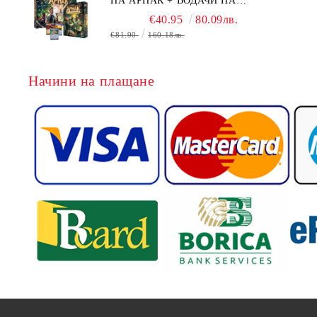
НА АРНАК + ВОДАЧИ НА
ЕКСПЕДИЦИИ + ПРОМО КАРТИ
€40.95
80.09лв.
БЕЗПЛАТНО
€81.90
160.18лв.
Начини на плащане