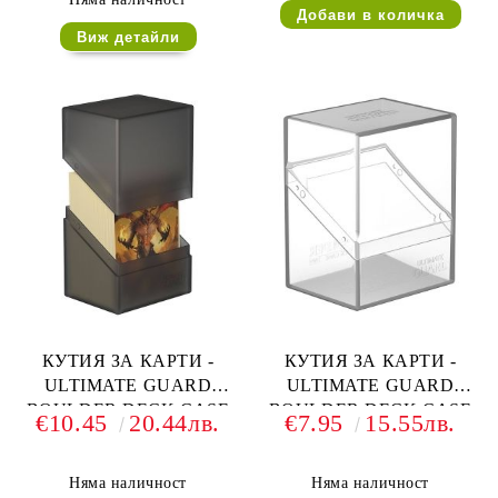
Виж детайли
КУТИЯ ЗА КАРТИ -
КУТИЯ ЗА КАРТИ -
ULTIMATE GUARD
ULTIMATE GUARD
BOULDER DECK CASE
BOULDER DECK CASE
€10.45
20.44лв.
€7.95
15.55лв.
(за LCG, TCG и др) 80+ -
(за LCG, TCG и др) 80+ -
ЧЕРНА
ПРОЗРАЧНА
Няма наличност
Няма наличност