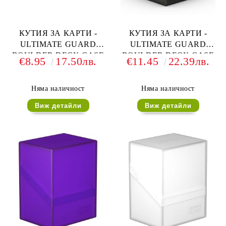
КУТИЯ ЗА КАРТИ -
КУТИЯ ЗА КАРТИ -
ULTIMATE GUARD
ULTIMATE GUARD
BOULDER DECK CASE
BOULDER DECK CASE
€8.95
17.50лв.
€11.45
22.39лв.
(за LCG, TCG и др) 80+ -
(за LCG, TCG и др) 100+ -
РОЗОВА
ЧЕРНА
Няма наличност
Няма наличност
Виж детайли
Виж детайли