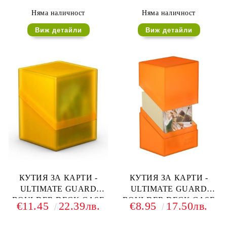
ТЪМНО ЗЕЛЕНА
ЗЕЛЕНА
Няма наличност
Няма наличност
Виж детайли
Виж детайли
КУТИЯ ЗА КАРТИ -
КУТИЯ ЗА КАРТИ -
ULTIMATE GUARD
ULTIMATE GUARD
BOULDER DECK CASE
BOULDER DECK CASE
€11.45
22.39лв.
€8.95
17.50лв.
(за LCG, TCG и др) 100+ -
(за LCG, TCG и др) 80+ -
ЗЛАТНА
ОРАНЖЕВА