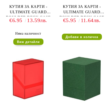
КУТИЯ ЗА КАРТИ -
КУТИЯ ЗА КАРТИ -
ULTIMATE GUARD
ULTIMATE GUARD
BOULDER DECK CASE
BOULDER DECK CASE
€6.95
13.59лв.
€5.95
11.64лв.
(за LCG, TCG и др) 40+ -
(за LCG, TCG и др) 60+ -
ЗЕЛЕНА
СМАРАГД
Няма наличност
Виж детайли