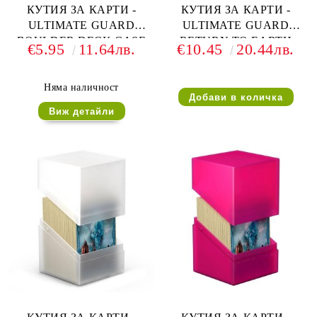
КУТИЯ ЗА КАРТИ -
КУТИЯ ЗА КАРТИ -
ULTIMATE GUARD
ULTIMATE GUARD
BOULDER DECK CASE
RETURN TO EARTH
€5.95
11.64лв.
€10.45
20.44лв.
(за LCG, TCG и др) 60+ -
BOULDER DECK CASE
ЧЕРВЕНА
(за LCG, TCG и др) 100+ -
ЗЕЛЕНА
Няма наличност
Виж детайли