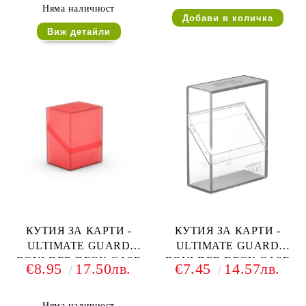
Няма наличност
Виж детайли
КУТИЯ ЗА КАРТИ -
КУТИЯ ЗА КАРТИ -
ULTIMATE GUARD
ULTIMATE GUARD
BOULDER DECK CASE
BOULDER DECK CASE
€8.95
17.50лв.
€7.45
14.57лв.
(за LCG, TCG и др) 80+ -
(за LCG, TCG и др) 40+ -
ЧЕРВЕНА
ПРОЗРАЧНА
Няма наличност