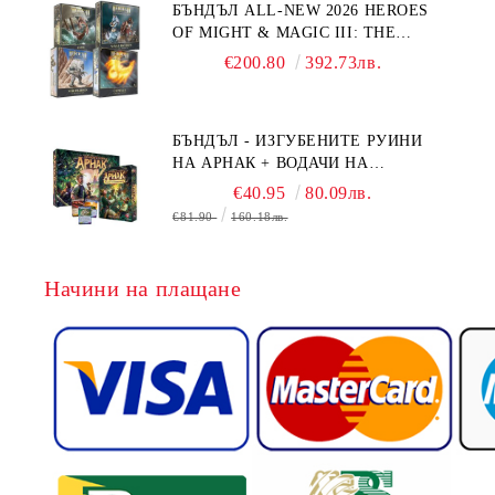
БЪНДЪЛ ALL-NEW 2026 HEROES
OF MIGHT & MAGIC III: THE
BOARD GAME EXPANSIONS -
€200.80
392.73лв.
CONFLUX + STRONGHOLD + COVE
+ NAVAL BATTLES
БЪНДЪЛ - ИЗГУБЕНИТЕ РУИНИ
НА АРНАК + ВОДАЧИ НА
ЕКСПЕДИЦИИ + ПРОМО КАРТИ
€40.95
80.09лв.
БЕЗПЛАТНО
€81.90
160.18лв.
Начини на плащане