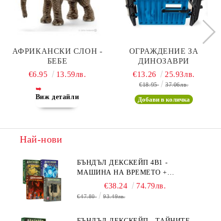
АФРИКАНСКИ СЛОН -
ОГРАЖДЕНИЕ ЗА
БЕБЕ
ДИНОЗАВРИ
€6.95
13.59лв.
€13.26
25.93лв.
€18.95
37.06лв.
Виж детайли
Най-нови
БЪНДЪЛ ДЕКСКЕЙП 4В1 -
МАШИНА НА ВРЕМЕТО +
БЯГСТВО ОТ АЛКАТРАЗ +
€38.24
74.79лв.
ТАЙНИТЕ НА ЕЛ ДОРАДО +
€47.80
93.49лв.
ОЧИТЕ НА ДРАКОНА
БЪНДЪЛ ДЕКСКЕЙП - ТАЙНИТЕ