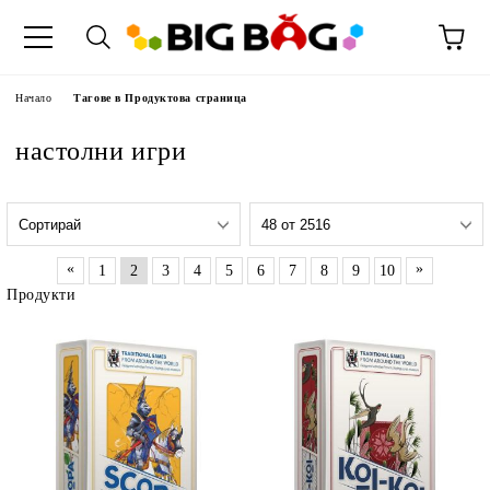
Начало
Тагове в Продуктова страница
настолни игри
«
»
1
2
3
4
5
6
7
8
9
10
Продукти