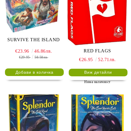
SURVIVE THE ISLAND
RED FLAGS
€23.96
46.86лв.
€29.95
58.58лв.
€26.95
52.71лв.
Виж детайли
Няма наличност