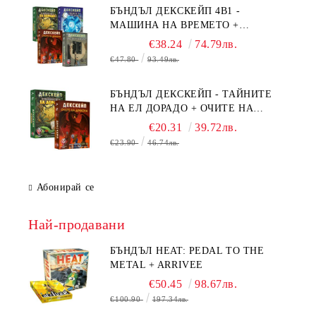
БЪНДЪЛ ДЕКСКЕЙП 4В1 -
МАШИНА НА ВРЕМЕТО +
БЯГСТВО ОТ АЛКАТРАЗ +
€38.24
74.79лв.
ТАЙНИТЕ НА ЕЛ ДОРАДО +
€47.80
93.49лв.
ОЧИТЕ НА ДРАКОНА
БЪНДЪЛ ДЕКСКЕЙП - ТАЙНИТЕ
НА ЕЛ ДОРАДО + ОЧИТЕ НА
ДРАКОНА
€20.31
39.72лв.
€23.90
46.74лв.
Абонирай се
Най-продавани
БЪНДЪЛ HEAT: PEDAL TO THE
METAL + ARRIVEE
€50.45
98.67лв.
€100.90
197.34лв.