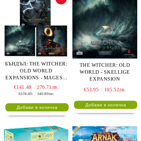
БЪНДЪЛ: THE WITCHER:
THE WITCHER: OLD
OLD WORLD
WORLD - SKELLIGE
EXPANSIONS - MAGES +
EXPANSION
SKELLIGE + LEGENDARY
€141.48
276.71лв.
€53.95
105.52лв.
HUNT
€176.85
345.89лв.