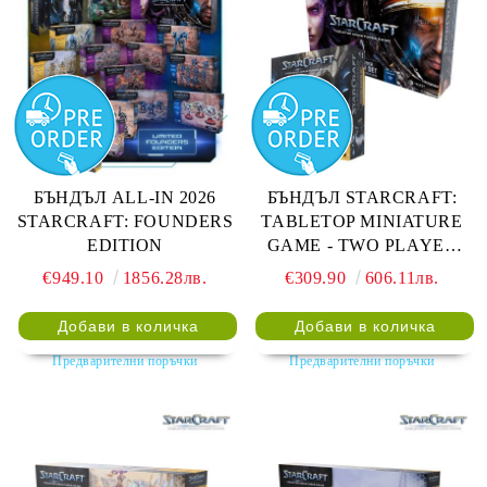
БЪНДЪЛ ALL-IN 2026
БЪНДЪЛ STARCRAFT:
STARCRAFT: FOUNDERS
TABLETOP MINIATURE
EDITION
GAME - TWO PLAYER
STARTER SET + PROTOSS
€949.10
1856.28лв.
€309.90
606.11лв.
STARTER SET -
FOUNDERS EDITION
Предварителни поръчки
Предварителни поръчки