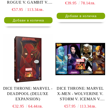
ROGUE V. GAMBIT V.
€39.95
78.14лв.
JEAN GRAY
€57.95
113.34лв.
DICE THRONE: MARVEL -
DICE THRONE: MARVEL
DEADPOOL (DELUXE
X-MEN - WOLVERINE V.
EXPANSION)
STORM V. ICEMAN V.
PSYLOCK
€32.95
64.44лв.
€57.95
113.34лв.