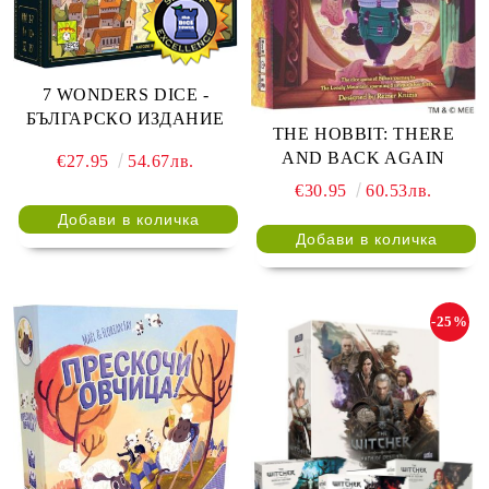
7 WONDERS DICE -
БЪЛГАРСКО ИЗДАНИЕ
THE HOBBIT: THERE
AND BACK AGAIN
€27.95
54.67лв.
€30.95
60.53лв.
-25%