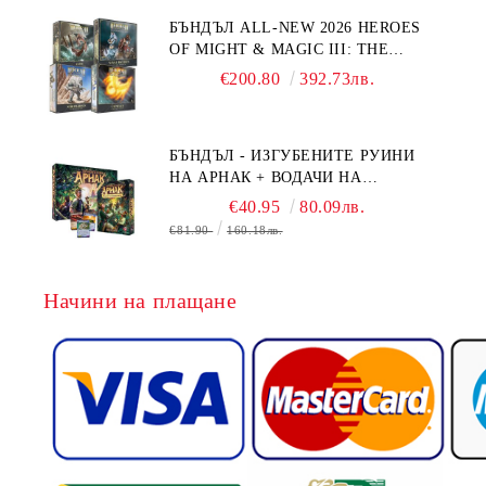
БЪНДЪЛ ALL-NEW 2026 HEROES
OF MIGHT & MAGIC III: THE
BOARD GAME EXPANSIONS -
€200.80
392.73лв.
CONFLUX + STRONGHOLD + COVE
+ NAVAL BATTLES
БЪНДЪЛ - ИЗГУБЕНИТЕ РУИНИ
НА АРНАК + ВОДАЧИ НА
ЕКСПЕДИЦИИ + ПРОМО КАРТИ
€40.95
80.09лв.
БЕЗПЛАТНО
€81.90
160.18лв.
Начини на плащане