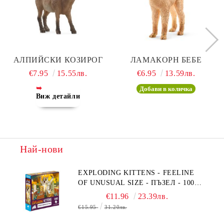
АЛПИЙСКИ КОЗИРОГ
ЛАМАКОРН БЕБЕ
€7.95
15.55лв.
€6.95
13.59лв.
Виж детайли
Най-нови
EXPLODING KITTENS - FEELINE
OF UNUSUAL SIZE - ПЪЗЕЛ - 1000
ЧАСТИ - ПРЕОЦЕНЕН - СРЕДНА
€11.96
23.39лв.
ПОВРЕДА НА КУТИЯТА
€15.95
31.20лв.