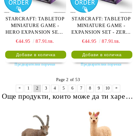
STARCRAFT: TABLETOP
STARCRAFT: TABLETOP
MINIATURE GAME -
MINIATURE GAME -
HERO EXPANSION SET -
EXPANSION SET - ZERG:
ZERG: KERRIGAN
ZERGLING
€44.95
87.91лв.
€44.95
87.91лв.
Предварителни поръчки
Предварителни поръчки
Page 2 of 53
«
»
1
2
3
4
5
6
7
8
9
10
Още продукти, които може да ти харесат