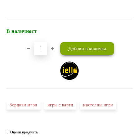
В наличност
Добави в желани
бордови игри
игри с карти
настолни игри
Оцени продукта