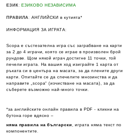
ЕЗИК
:
ЕЗИКОВО НЕЗАВИСИМА
ПРАВИЛА
:
АНГЛИЙСКИ в кутията*
ИНФОРМАЦИЯ ЗА ИГРАТА:
Scopa
е състезателна игра със заграбване на карти
за 2 до 4 играчи, която се играе в произволен брой
рундове. Щом някой играч достигне 11 точки, той
печели играта. На вашия ход изиграйте 1 карта от
ръката си в центъра на масата, за да плените други
карти. Опитайте се да спечелите мнозинства и да
направите „scopa“ (изчистване на масата), за да
съберете възможно най-много точки.
*за английските онлайн правила в PDF - кликни на
бутона горе вдясно –
няма правила на български
, играта
няма текст
по
компонентите.