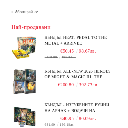
Абонирай се
Най-продавани
БЪНДЪЛ HEAT: PEDAL TO THE
METAL + ARRIVEE
€50.45
98.67лв.
€100.90
197.34лв.
БЪНДЪЛ ALL-NEW 2026 HEROES
OF MIGHT & MAGIC III: THE
BOARD GAME EXPANSIONS -
€200.80
392.73лв.
CONFLUX + STRONGHOLD + COVE
+ NAVAL BATTLES
БЪНДЪЛ - ИЗГУБЕНИТЕ РУИНИ
НА АРНАК + ВОДАЧИ НА
ЕКСПЕДИЦИИ + ПРОМО КАРТИ
€40.95
80.09лв.
БЕЗПЛАТНО
€81.90
160.18лв.