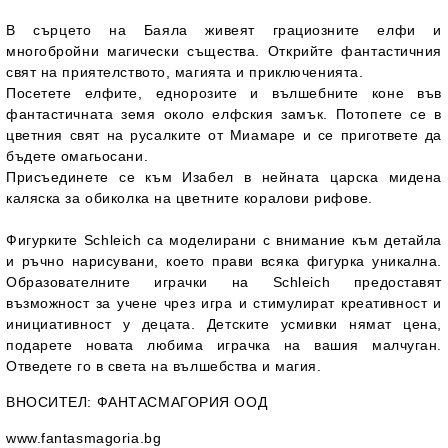
В сърцето на Баяла живеят грациозните елфи и
многобройни магически същества. Открийте фантастичния
свят на приятелството, магията и приключенията.
Посетете елфите, еднорозите и вълшебните коне във
фантастичната земя около елфския замък. Потопете се в
цветния свят на русалките от Миамаре и се пригответе да
бъдете омагьосани.
Присъединете се към Изабел в нейната царска мидена
каляска за обиколка на цветните коралови рифове.
Фигурките Schleich са моделирани с внимание към детайла
и ръчно нарисувани, което прави всяка фигурка уникална.
Образователните играчки на Schleich предоставят
възможност за учене чрез игра и стимулират креативност и
инициативност у децата. Детските усмивки нямат цена,
подарете новата любима играчка на вашия малчуган.
Отведете го в света на вълшебства и магия.
ВНОСИТЕЛ
: ФАНТАСМАГОРИЯ ООД
www.fantasmagoria.bg