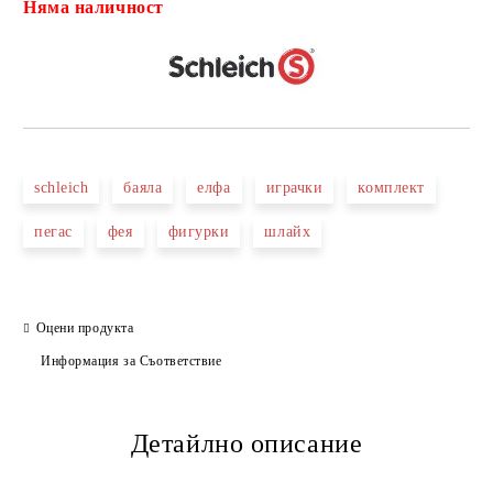
Няма наличност
Добави в желани
schleich
баяла
елфа
играчки
комплект
пегас
фея
фигурки
шлайх
Оцени продукта
Информация за Съответствие
Детайлно описание