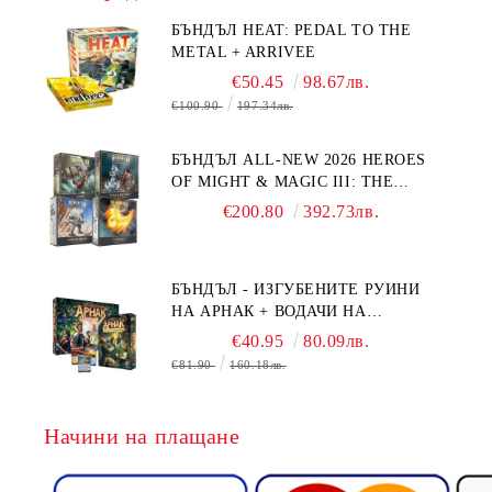
БЪНДЪЛ HEAT: PEDAL TO THE
METAL + ARRIVEE
€50.45
98.67лв.
€100.90
197.34лв.
БЪНДЪЛ ALL-NEW 2026 HEROES
OF MIGHT & MAGIC III: THE
BOARD GAME EXPANSIONS -
€200.80
392.73лв.
CONFLUX + STRONGHOLD + COVE
+ NAVAL BATTLES
БЪНДЪЛ - ИЗГУБЕНИТЕ РУИНИ
НА АРНАК + ВОДАЧИ НА
ЕКСПЕДИЦИИ + ПРОМО КАРТИ
€40.95
80.09лв.
БЕЗПЛАТНО
€81.90
160.18лв.
Начини на плащане