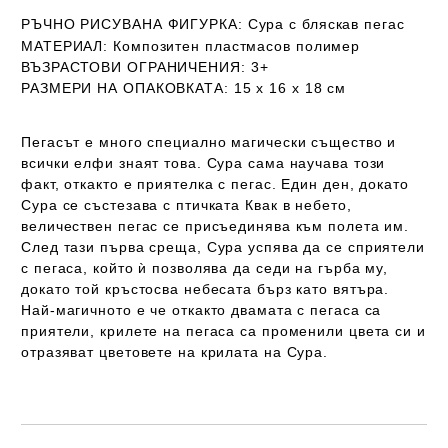
РЪЧНО РИСУВАНА ФИГУРКА
: Сура с бляскав пегас
МАТЕРИАЛ:
Композитен пластмасов полимер
ВЪЗРАСТОВИ ОГРАНИЧЕНИЯ:
3+
РАЗМЕРИ НА ОПАКОВКАТА:
15 х 16 х 18 см
Пегасът е много специално магически същество и
всички елфи знаят това. Сура сама научава този
факт, откакто е приятелка с пегас. Един ден, докато
Сура се състезава с птичката Квак в небето,
величествен пегас се присъединява към полета им.
След тази първа среща, Сура успява да се сприятели
с пегаса, който ѝ позволява да седи на гърба му,
докато той кръстосва небесата бърз като вятъра.
Най-магичното е че откакто двамата с пегаса са
приятели, крилете на пегаса са променили цвета си и
отразяват цветовете на крилата на Сура.