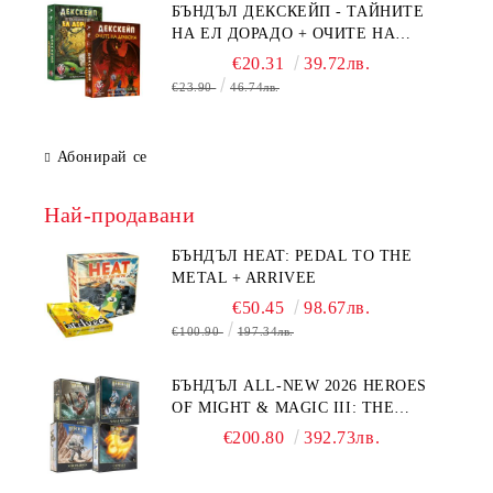
БЪНДЪЛ ДЕКСКЕЙП - ТАЙНИТЕ
НА ЕЛ ДОРАДО + ОЧИТЕ НА
ДРАКОНА
€20.31
39.72лв.
€23.90
46.74лв.
Абонирай се
Най-продавани
БЪНДЪЛ HEAT: PEDAL TO THE
METAL + ARRIVEE
€50.45
98.67лв.
€100.90
197.34лв.
БЪНДЪЛ ALL-NEW 2026 HEROES
OF MIGHT & MAGIC III: THE
BOARD GAME EXPANSIONS -
€200.80
392.73лв.
CONFLUX + STRONGHOLD + COVE
+ NAVAL BATTLES