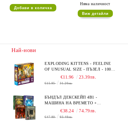
Няма наличност
Виж детайли
Най-нови
EXPLODING KITTENS - FEELINE
OF UNUSUAL SIZE - ПЪЗЕЛ - 1000
ЧАСТИ - ПРЕОЦЕНЕН - СРЕДНА
€11.96
23.39лв.
ПОВРЕДА НА КУТИЯТА
€15.95
31.20лв.
БЪНДЪЛ ДЕКСКЕЙП 4В1 -
МАШИНА НА ВРЕМЕТО +
БЯГСТВО ОТ АЛКАТРАЗ +
€38.24
74.79лв.
ТАЙНИТЕ НА ЕЛ ДОРАДО +
€47.80
93.49лв.
ОЧИТЕ НА ДРАКОНА