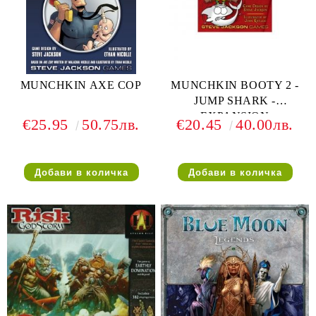
MUNCHKIN AXE COP
MUNCHKIN BOOTY 2 -
JUMP SHARK -
EXPANSION
€25.95
50.75лв.
€20.45
40.00лв.