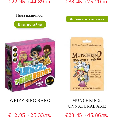
€22.95
44.89лв.
€38.45
75.20лв.
Няма наличност
Виж детайли
WHIZZ BING BANG
MUNCHKIN 2:
UNNATURAL AXE
€12.95
25.33лв.
€23.45
45.86лв.