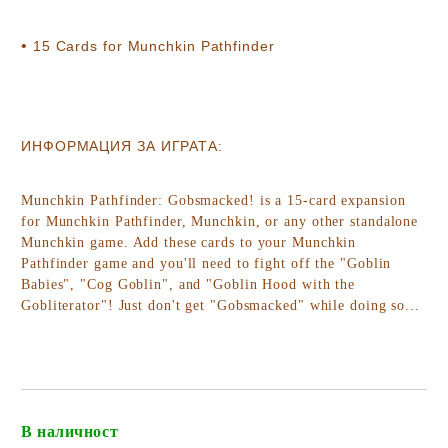
•
15
Cards for Munchkin Pathfinder
ИНФОРМАЦИЯ ЗА ИГРАТА:
Munchkin Pathfinder: Gobsmacked!
is a 15-card expansion
for Munchkin Pathfinder, Munchkin, or any other standalone
Munchkin game. Add these cards to your Munchkin
Pathfinder game and you'll need to fight off the "Goblin
Babies", "Cog Goblin", and "Goblin Hood with the
Gobliterator"! Just don't get "Gobsmacked" while doing so...
В наличност
Добави в желани