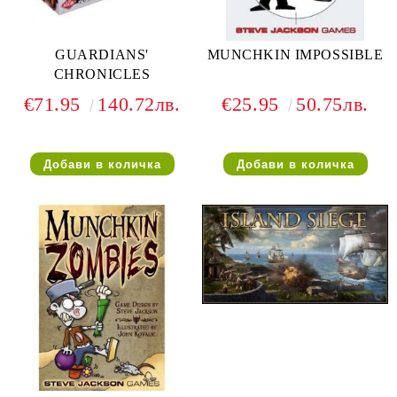
GUARDIANS'
MUNCHKIN IMPOSSIBLE
CHRONICLES
€71.95
140.72лв.
€25.95
50.75лв.