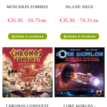
MUNCHKIN ZOMBIES
ISLAND SIEGE
€25.95
50.75лв.
€35.95
70.31лв.
CHRONOS CONQUEST
CORE WORLDS -