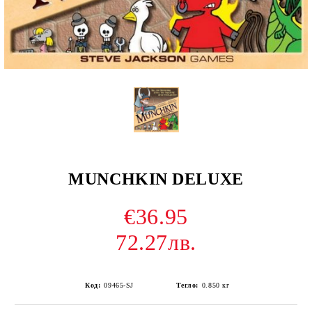
MUNCHKIN DELUXE
€36.95
72.27лв.
Код:
09465-SJ
Тегло:
0.850
кг