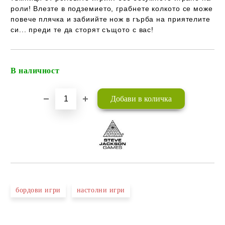
роли! Влезте в подземието, грабнете колкото се може
повече плячка и забиийте нож в гърба на приятелите
си... преди те да сторят същото с вас!
В наличност
Добави в желани
бордови игри
настолни игри