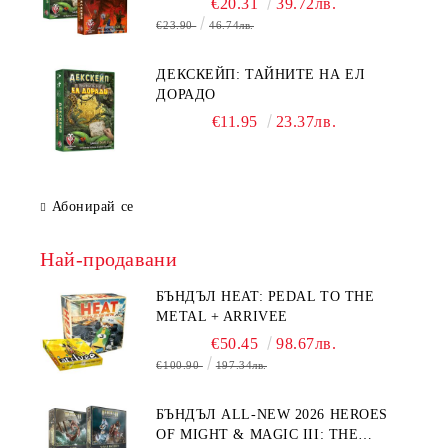
€20.31
39.72лв.
€23.90
46.74лв.
ДЕКСКЕЙП: ТАЙНИТЕ НА ЕЛ
ДОРАДО
€11.95
23.37лв.
Абонирай се
Най-продавани
БЪНДЪЛ HEAT: PEDAL TO THE
METAL + ARRIVEE
€50.45
98.67лв.
€100.90
197.34лв.
БЪНДЪЛ ALL-NEW 2026 HEROES
OF MIGHT & MAGIC III: THE