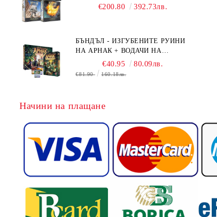
BOARD GAME EXPANSIONS -
€200.80
392.73лв.
CONFLUX + STRONGHOLD + COVE
+ NAVAL BATTLES
БЪНДЪЛ - ИЗГУБЕНИТЕ РУИНИ
НА АРНАК + ВОДАЧИ НА
ЕКСПЕДИЦИИ + ПРОМО КАРТИ
€40.95
80.09лв.
БЕЗПЛАТНО
€81.90
160.18лв.
Начини на плащане