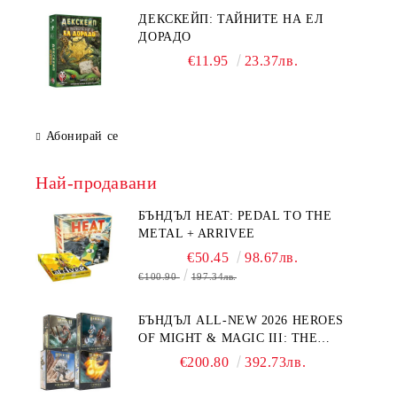
ДЕКСКЕЙП: ТАЙНИТЕ НА ЕЛ
ДОРАДО
€11.95
23.37лв.
Абонирай се
Най-продавани
БЪНДЪЛ HEAT: PEDAL TO THE
METAL + ARRIVEE
€50.45
98.67лв.
€100.90
197.34лв.
БЪНДЪЛ ALL-NEW 2026 HEROES
OF MIGHT & MAGIC III: THE
BOARD GAME EXPANSIONS -
€200.80
392.73лв.
CONFLUX + STRONGHOLD + COVE
+ NAVAL BATTLES