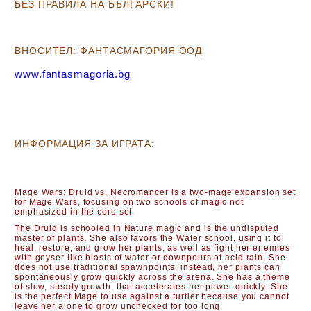
Б
ЕЗ ПРАВИЛА НА БЪЛГАРСКИ!
ВНОСИТЕЛ: ФАНТАСМАГОРИЯ ООД
www.fantasmagoria.bg
ИНФОРМАЦИЯ ЗА ИГРАТА:
Mage Wars: Druid vs. Necromancer
is a two-mage expansion set
for
Mage Wars
, focusing on two schools of magic not
emphasized in the core set.
The
Druid
is schooled in Nature magic and is the undisputed
master of plants. She also favors the Water school, using it to
heal, restore, and grow her plants, as well as fight her enemies
with geyser like blasts of water or downpours of acid rain. She
does not use traditional spawnpoints; instead, her plants can
spontaneously grow quickly across the arena. She has a theme
of slow, steady growth, that accelerates her power quickly. She
is the perfect Mage to use against a turtler because you cannot
leave her alone to grow unchecked for too long.