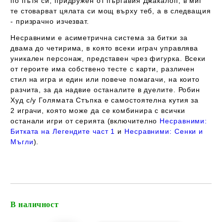
по пътя си, придружен от пъргавия Джакалоп, в миг
те стоварват цялата си мощ върху теб, а в следващия
- призрачно изчезват.
Несравними е асиметрична система за битки за
двама до четирима, в която всеки играч управлява
уникален персонаж, представен чрез фигурка. Всеки
от героите има собствено тесте с карти, различен
стил на игра и един или повече помагачи, на които
разчита, за да надвие останалите в дуелите. Робин
Худ с/у Голямата Стъпка е самостоятелна кутия за
2 играчи, която
може да се комбинира с всички
останали игри от серията
(включително
Несравними:
Битката на Легендите част 1
и
Несравними: Сенки и
Мъгли
).
В наличност
Добави в желани