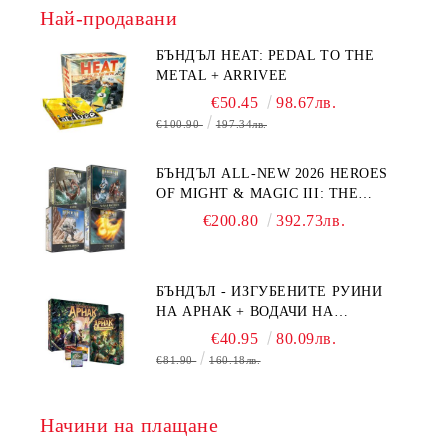
Най-продавани
БЪНДЪЛ HEAT: PEDAL TO THE
METAL + ARRIVEE
€50.45
98.67лв.
€100.90
197.34лв.
БЪНДЪЛ ALL-NEW 2026 HEROES
OF MIGHT & MAGIC III: THE
BOARD GAME EXPANSIONS -
€200.80
392.73лв.
CONFLUX + STRONGHOLD + COVE
+ NAVAL BATTLES
БЪНДЪЛ - ИЗГУБЕНИТЕ РУИНИ
НА АРНАК + ВОДАЧИ НА
ЕКСПЕДИЦИИ + ПРОМО КАРТИ
€40.95
80.09лв.
БЕЗПЛАТНО
€81.90
160.18лв.
Начини на плащане