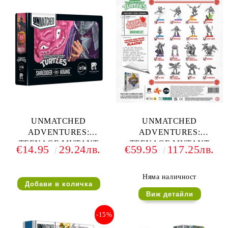
UNMATCHED
UNMATCHED
ADVENTURES:
ADVENTURES:
TEENAGE MUTANT
TEENAGE MUTANT
€14.95
29.24лв.
€59.95
117.25лв.
NINJA TURTLES -
NINJA TURTLES - EXTRA
SHREDDER VS KRANG
TOPPINGS (ULTIMATE
MINIATURE PACK)
Няма наличност
Виж детайли
-15%