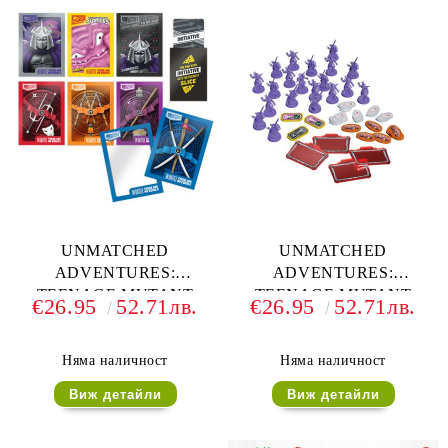
COLLECTOR COIN + ALT
ART + FOIL CARDS
UNMATCHED
UNMATCHED
ADVENTURES:
ADVENTURES:
TEENAGE MUTANT
TEENAGE MUTANT
€26.95
52.71лв.
€26.95
52.71лв.
NINJA TURTLES -
NINJA TURTLES -
PREMIUM CARD
DELUXE TOKENS
SLEEVES
Няма наличност
Няма наличност
Виж детайли
Виж детайли