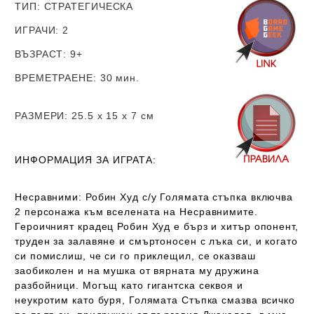
ТИП
: СТРАТЕГИЧЕСКА
ИГРАЧИ
: 2
ВЪЗРАСТ
: 9+
ВРЕМЕТРАЕНЕ
: 30 мин.
РАЗМЕРИ
: 25.5 х 15 х 7 см
ИНФОРМАЦИЯ ЗА ИГРАТА:
Несравними: Робин Худ с/у Голямата стъпка включва
2 персонажа към вселената на Несравнимите.
Героичният крадец Робин Худ е бърз и хитър опонент,
труден за залавяне и смъртоносен с лъка си, и когато
си помислиш, че си го приклещил, се оказваш
заобиколен и на мушка от вярната му дружина
разбойници. Могъщ като гигантска секвоя и
неукротим като буря, Голямата Стъпка смазва всичко