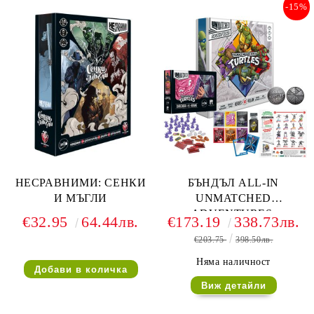
-15%
НЕСРАВНИМИ: СЕНКИ
БЪНДЪЛ ALL-IN
И МЪГЛИ
UNMATCHED
ADVENTURES:
€32.95
64.44лв.
€173.19
338.73лв.
TEENAGE MUTANT
€203.75
398.50лв.
NINJA TURTLES +
ULTIMATE MINIATURE
Няма наличност
PACK + SHREDDER VS
Виж детайли
KRANG + DELUXE
TOKENS + SLEEVES +