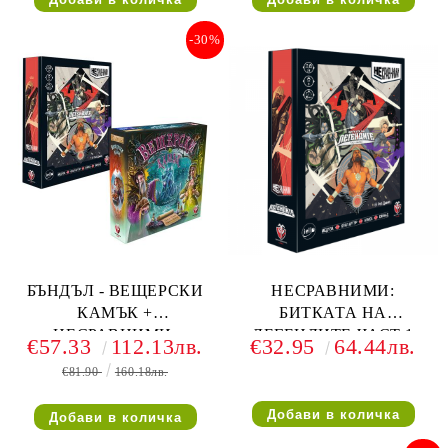
СТЪПКА
СТЪПКА +
НЕСРАВНИМИ: СЕНКИ
-30%
И МЪГЛИ
БЪНДЪЛ - ВЕЩЕРСКИ
НЕСРАВНИМИ:
КАМЪК +
БИТКАТА НА
НЕСРАВНИМИ:
ЛЕГЕНДИТЕ ЧАСТ 1
€57.33
112.13лв.
€32.95
64.44лв.
БИТКАТА НА
€81.90
160.18лв.
ЛЕГЕНДИТЕ ЧАСТ 1