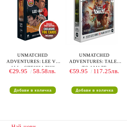
UNMATCHED
UNMATCHED
ADVENTURES: LEE VS
ADVENTURES: TALES
ALI + СПЕЦИАЛНИ
TO AMAZE
€29.95
58.58лв.
€59.95
117.25лв.
ФОЙЛ КАРТИ
Най-нови