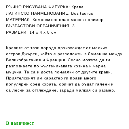
РЪЧНО РИСУВАНА ФИГУРКА:
Крава
ЛАТИНСКО НАИМЕНОВАНИЕ
:
Bos taurus
МАТЕРИАЛ:
Композитен пластмасов полимер
ВЪЗРАСТОВИ ОГРАНИЧЕНИЯ:
3+
РАЗМЕРИ:
14 х 4 х 8 см
Кравите от тази порода произхождат от малкия
остров Джърси, който е разположен в Ламанша между
Великобритания и Франция. Лесно можете да ги
разпознаете по жълтеникавата козина и черна
муцуна. Те са и доста по-малки от другите крави.
Приятелският им характер ги прави много
популярни сред хората, обичат да бъдат галени и
са лесни за отглеждане, заради малкия си размер.
В наличност
Добави в желани