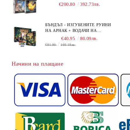
BOARD GAME EXPANSIONS -
€200.80
392.73лв.
CONFLUX + STRONGHOLD + COVE
+ NAVAL BATTLES
БЪНДЪЛ - ИЗГУБЕНИТЕ РУИНИ
НА АРНАК + ВОДАЧИ НА
ЕКСПЕДИЦИИ + ПРОМО КАРТИ
€40.95
80.09лв.
БЕЗПЛАТНО
€81.90
160.18лв.
Начини на плащане