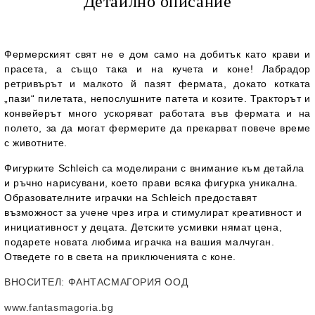
Детайлно описание
Фермерският свят не е дом само на добитък като крави и
прасета, а също така и на кучета и коне! Лабрадор
ретривърът и малкото й пазят фермата, докато котката
„пази“ пилетата, непослушните патета и козите. Тракторът и
конвейерът много ускоряват работата във фермата и на
полето, за да могат фермерите да прекарват повече време
с животните.
Фигурките Schleich са моделирани с внимание към детайла
и ръчно нарисувани, което прави всяка фигурка уникална.
Образователните играчки на Schleich предоставят
възможност за учене чрез игра и стимулират креативност и
инициативност у децата. Детските усмивки нямат цена,
подарете новата любима играчка на вашия малчуган.
Отведете го в света на приключенията с коне.
ВНОСИТЕЛ
: ФАНТАСМАГОРИЯ ООД
www.fantasmagoria.bg