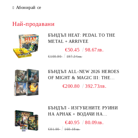
Абонирай се
Най-продавани
БЪНДЪЛ HEAT: PEDAL TO THE
METAL + ARRIVEE
€50.45
98.67лв.
€100.90
197.34лв.
БЪНДЪЛ ALL-NEW 2026 HEROES
OF MIGHT & MAGIC III: THE
BOARD GAME EXPANSIONS -
€200.80
392.73лв.
CONFLUX + STRONGHOLD + COVE
+ NAVAL BATTLES
БЪНДЪЛ - ИЗГУБЕНИТЕ РУИНИ
НА АРНАК + ВОДАЧИ НА
ЕКСПЕДИЦИИ + ПРОМО КАРТИ
€40.95
80.09лв.
БЕЗПЛАТНО
€81.90
160.18лв.