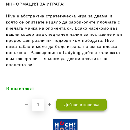
ИНФОРМАЦИЯ ЗА ИГРАТА:
Hive e абстрактна стратегическа игра за двама, в
която се опитвате изцяло да заобиколите плочката с
пчелата майка на опонента си. Всяко насекомо във
вашия кошер има специален начин за поставяне и ви
предоставя различни подходи към победата. Hive
няма табло и може да бъде играна на всяка плоска
повъхност. Разширението Ladybug добавя калинката
към кошера ви - тя може да движи плочките на
опонента ви!
В наличност
Добави в желани