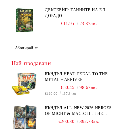
ДЕКСКЕЙП: ТАЙНИТЕ НА ЕЛ
ДОРАДО
€11.95
23.37лв.
Абонирай се
Най-продавани
БЪНДЪЛ HEAT: PEDAL TO THE
METAL + ARRIVEE
€50.45
98.67лв.
€100.90
197.34лв.
БЪНДЪЛ ALL-NEW 2026 HEROES
OF MIGHT & MAGIC III: THE
BOARD GAME EXPANSIONS -
€200.80
392.73лв.
CONFLUX + STRONGHOLD + COVE