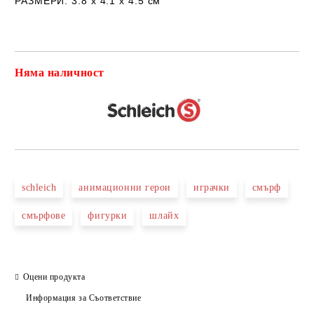
РАЗМЕРИ:
3.8 х 4.1 х 4.5 см
Няма наличност
Добави в желани
schleich
анимационни герои
играчки
смърф
смърфове
фигурки
шлайх
Оцени продукта
Информация за Съответствие