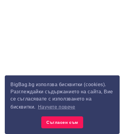
BigBag.bg използва бисквитки (cookies).
Разглеждайки съдържанието на сайта, Вие
се съгласявате с използването на
бисквитки.
Научете повече
Съгласен съм