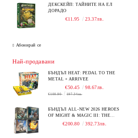
ДЕКСКЕЙП: ТАЙНИТЕ НА ЕЛ
ДОРАДО
€11.95
23.37лв.
Абонирай се
Най-продавани
БЪНДЪЛ HEAT: PEDAL TO THE
METAL + ARRIVEE
€50.45
98.67лв.
€100.90
197.34лв.
БЪНДЪЛ ALL-NEW 2026 HEROES
OF MIGHT & MAGIC III: THE
BOARD GAME EXPANSIONS -
€200.80
392.73лв.
CONFLUX + STRONGHOLD + COVE
+ NAVAL BATTLES