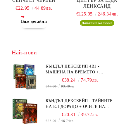
СЕНЧЕСТ ЧЕРВЕЙ
ЦЕНТЪР ЗА ЕЗДА
ЛЕЙКСАЙД
€22.95
44.89лв.
€125.95
246.34лв.
Виж детайли
Най-нови
БЪНДЪЛ ДЕКСКЕЙП 4В1 -
МАШИНА НА ВРЕМЕТО +
БЯГСТВО ОТ АЛКАТРАЗ +
€38.24
74.79лв.
ТАЙНИТЕ НА ЕЛ ДОРАДО +
€47.80
93.49лв.
ОЧИТЕ НА ДРАКОНА
БЪНДЪЛ ДЕКСКЕЙП - ТАЙНИТЕ
НА ЕЛ ДОРАДО + ОЧИТЕ НА
ДРАКОНА
€20.31
39.72лв.
€23.90
46.74лв.