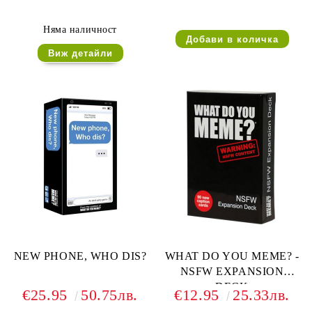
Няма наличност
Виж детайли
NEW PHONE, WHO DIS?
WHAT DO YOU MEME? -
NSFW EXPANSION
DECK
€25.95
50.75лв.
€12.95
25.33лв.