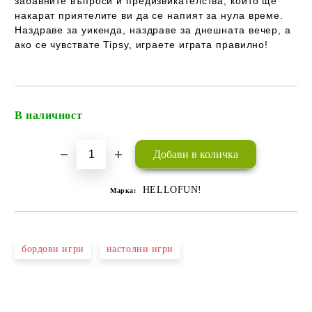
забавните въпроси и предизвикателства, които ще
накарат приятелите ви да се напият за нула време.
Наздраве за уикенда, наздраве за днешната вечер, а
ако се чувствате Tipsy, играете играта правилно!
В наличност
Добави в желани
HELLOFUN!
Марка:
бордови игри
настолни игри