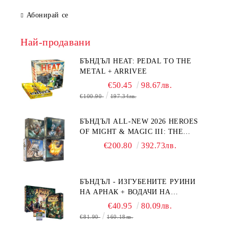
Абонирай се
Най-продавани
БЪНДЪЛ HEAT: PEDAL TO THE
METAL + ARRIVEE
€50.45
98.67лв.
€100.90
197.34лв.
БЪНДЪЛ ALL-NEW 2026 HEROES
OF MIGHT & MAGIC III: THE
BOARD GAME EXPANSIONS -
€200.80
392.73лв.
CONFLUX + STRONGHOLD + COVE
+ NAVAL BATTLES
БЪНДЪЛ - ИЗГУБЕНИТЕ РУИНИ
НА АРНАК + ВОДАЧИ НА
ЕКСПЕДИЦИИ + ПРОМО КАРТИ
€40.95
80.09лв.
БЕЗПЛАТНО
€81.90
160.18лв.