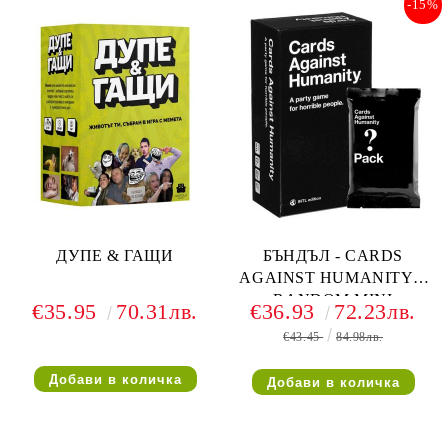
-15%
ДУПЕ & ГАЩИ
БЪНДЪЛ - CARDS
AGAINST HUMANITY +
RANDOM MINI
€35.95
70.31лв.
€36.93
72.23лв.
EXPANSION
€43.45
84.98лв.