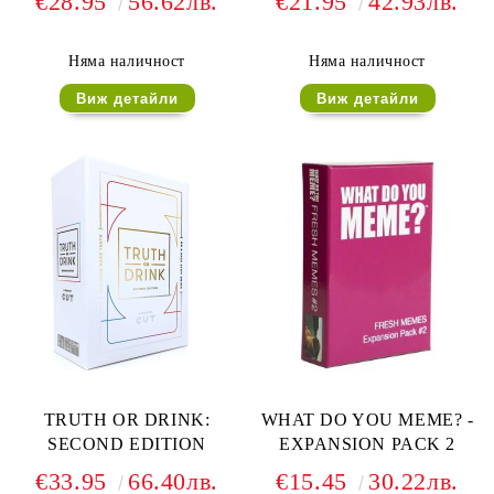
€28.95
56.62лв.
€21.95
42.93лв.
Няма наличност
Няма наличност
Виж детайли
Виж детайли
TRUTH OR DRINK:
WHAT DO YOU MEME? -
SECOND EDITION
EXPANSION PACK 2
€33.95
66.40лв.
€15.45
30.22лв.