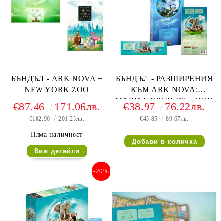
БЪНДЪЛ - ARK NOVA +
БЪНДЪЛ - РАЗШИРЕНИЯ
NEW YORK ZOO
КЪМ ARK NOVA:
MARINE WORLDS + ZOO
€87.46
171.06лв.
€38.97
76.22лв.
MAP PACKS 1 + 2
€102.90
201.25лв.
€45.85
89.67лв.
Няма наличност
Виж детайли
-20%