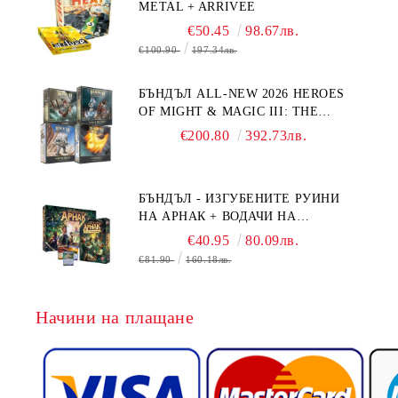
METAL + ARRIVEE
€50.45
98.67лв.
€100.90
197.34лв.
БЪНДЪЛ ALL-NEW 2026 HEROES
OF MIGHT & MAGIC III: THE
BOARD GAME EXPANSIONS -
€200.80
392.73лв.
CONFLUX + STRONGHOLD + COVE
+ NAVAL BATTLES
БЪНДЪЛ - ИЗГУБЕНИТЕ РУИНИ
НА АРНАК + ВОДАЧИ НА
ЕКСПЕДИЦИИ + ПРОМО КАРТИ
€40.95
80.09лв.
БЕЗПЛАТНО
€81.90
160.18лв.
Начини на плащане