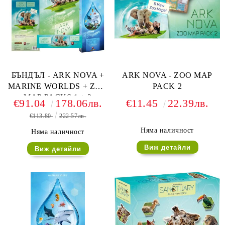
БЪНДЪЛ - ARK NOVA +
ARK NOVA - ZOO MAP
MARINE WORLDS + ZOO
PACK 2
MAP PACKS 1 + 2
€91.04
178.06лв.
€11.45
22.39лв.
€113.80
222.57лв.
Няма наличност
Няма наличност
Виж детайли
Виж детайли