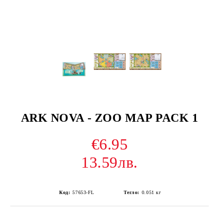
ARK NOVA - ZOO MAP PACK 1
€6.95
13.59лв.
Код:
57653-FL
Тегло:
0.051
кг