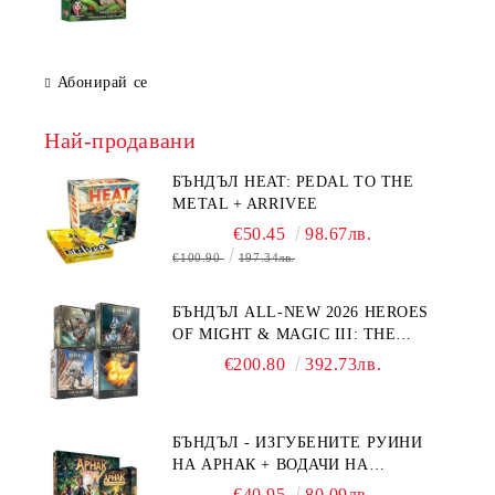
Абонирай се
Най-продавани
БЪНДЪЛ HEAT: PEDAL TO THE
METAL + ARRIVEE
€50.45
98.67лв.
€100.90
197.34лв.
БЪНДЪЛ ALL-NEW 2026 HEROES
OF MIGHT & MAGIC III: THE
BOARD GAME EXPANSIONS -
€200.80
392.73лв.
CONFLUX + STRONGHOLD + COVE
+ NAVAL BATTLES
БЪНДЪЛ - ИЗГУБЕНИТЕ РУИНИ
НА АРНАК + ВОДАЧИ НА
ЕКСПЕДИЦИИ + ПРОМО КАРТИ
€40.95
80.09лв.