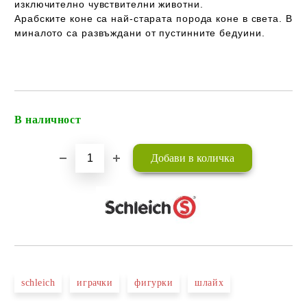
изключително чувствителни животни.
Арабските коне са най-старата порода коне в света. В
миналото са развъждани от пустинните бедуини.
В наличност
Добави в желани
schleich
играчки
фигурки
шлайх