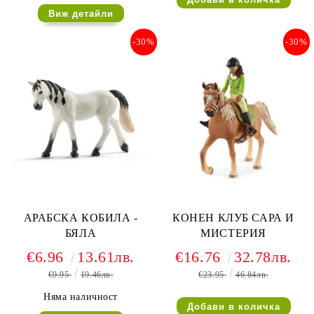
Виж детайли
-30%
-30%
АРАБСКА КОБИЛА -
КОНЕН КЛУБ САРА И
БЯЛА
МИСТЕРИЯ
€6.96
13.61лв.
€16.76
32.78лв.
€9.95
19.46лв.
€23.95
46.84лв.
Няма наличност