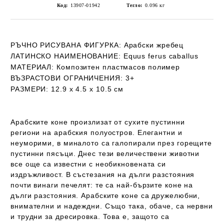
Код:
13907-01942
Тегло:
0.096
кг
РЪЧНО РИСУВАНА ФИГУРКА
: Арабски жребец
ЛАТИНСКО НАИМЕНОВАНИЕ:
Equus ferus caballus
МАТЕРИАЛ:
Композитен пластмасов полимер
ВЪЗРАСТОВИ ОГРАНИЧЕНИЯ:
3+
РАЗМЕРИ:
12.9 x 4.5 x 10.5 см
Арабските коне произлизат от сухите пустинни
региони на арабския полуостров. Елегантни и
неуморими, в миналото са галопирали през горещите
пустинни пясъци. Днес тези величествени животни
все още са известни с необикновената си
издръжливост. В състезания на дълги разстояния
почти винаги печелят: те са най-бързите коне на
дълги разстояния. Арабските коне са дружелюбни,
внимателни и надеждни. Също така, обаче, са нервни
и трудни за дресировка. Това е, защото са