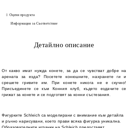
Оцени продукта
Информация за Съответствие
Детайлно описание
От какво имат нужда конете, за да се чувстват добре на
арената за езда? Посетете конюшните, нахранете ги и
срешете гривите им. При конете никога не е скучно!
Присъединете се към Конния клуб, където ездачите се
грижат за конете и се подготвят за конни състезания.
Фигурките Schleich са моделирани с внимание към детайла
и ръчно нарисувани, което прави всяка фигурка уникална.
Образователните играчки на Schleich предоставят