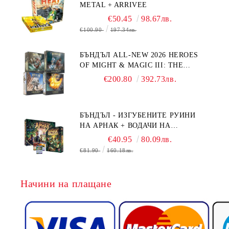
METAL + ARRIVEE
€50.45
98.67лв.
€100.90
197.34лв.
БЪНДЪЛ ALL-NEW 2026 HEROES
OF MIGHT & MAGIC III: THE
BOARD GAME EXPANSIONS -
€200.80
392.73лв.
CONFLUX + STRONGHOLD + COVE
+ NAVAL BATTLES
БЪНДЪЛ - ИЗГУБЕНИТЕ РУИНИ
НА АРНАК + ВОДАЧИ НА
ЕКСПЕДИЦИИ + ПРОМО КАРТИ
€40.95
80.09лв.
БЕЗПЛАТНО
€81.90
160.18лв.
Начини на плащане