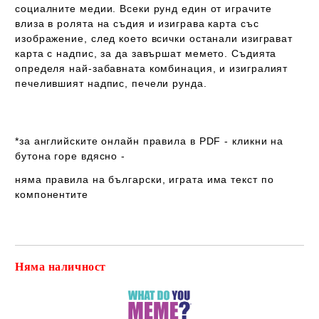
социалните медии. Всеки рунд един от играчите
влиза в ролята на съдия и изиграва карта със
изображение, след което всички останали изиграват
карта с надпис, за да завършат мемето. Съдията
определя най-забавната комбинация, и изигралият
печелившият надпис, печели рунда.
*за английските онлайн правила в PDF - кликни на
бутона горе вдясно -
няма правила на български
, играта
има
текст
по
компонентите
Няма наличност
Добави в желани