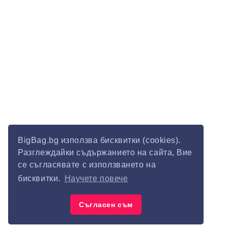
BigBag.bg използва бисквитки (cookies).
Разглеждайки съдържанието на сайта, Вие
се съгласявате с използването на
бисквитки.
Научете повече
Съгласен съм