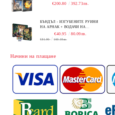
BOARD GAME EXPANSIONS -
€200.80
392.73лв.
CONFLUX + STRONGHOLD + COVE
+ NAVAL BATTLES
БЪНДЪЛ - ИЗГУБЕНИТЕ РУИНИ
НА АРНАК + ВОДАЧИ НА
ЕКСПЕДИЦИИ + ПРОМО КАРТИ
€40.95
80.09лв.
БЕЗПЛАТНО
€81.90
160.18лв.
Начини на плащане