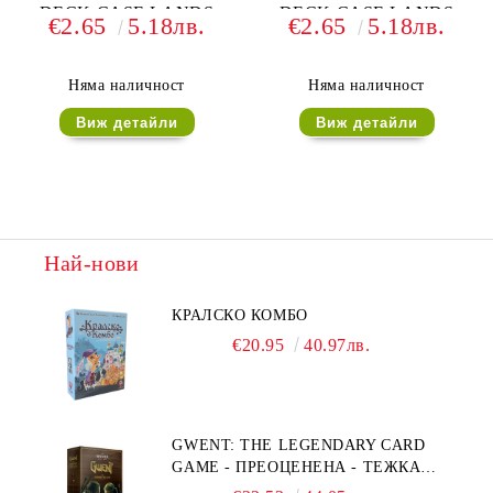
DECK CASE LANDS
DECK CASE LANDS
€2.65
5.18лв.
€2.65
5.18лв.
EDITION II (за LCG, TCG
EDITION II (за LCG, TCG
и др) 80+ - FOREST
и др) 80+ - SWAMP
Няма наличност
Няма наличност
Виж детайли
Виж детайли
Най-нови
КРАЛСКО КОМБО
€20.95
40.97лв.
GWENT: THE LEGENDARY CARD
GAME - ПРЕОЦЕНЕНА - ТЕЖКА
ПОВРЕДА НА КУТИЯТА