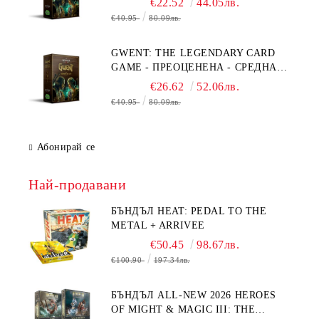
€22.52
44.05лв.
€40.95
80.09лв.
GWENT: THE LEGENDARY CARD
GAME - ПРЕОЦЕНЕНА - СРЕДНА
ПОВРЕДА НА КУТИЯТА
€26.62
52.06лв.
€40.95
80.09лв.
Абонирай се
Най-продавани
БЪНДЪЛ HEAT: PEDAL TO THE
METAL + ARRIVEE
€50.45
98.67лв.
€100.90
197.34лв.
БЪНДЪЛ ALL-NEW 2026 HEROES
OF MIGHT & MAGIC III: THE