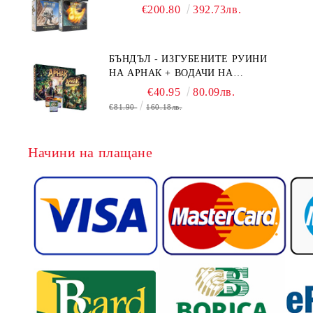
BOARD GAME EXPANSIONS -
€200.80
392.73лв.
CONFLUX + STRONGHOLD + COVE
+ NAVAL BATTLES
БЪНДЪЛ - ИЗГУБЕНИТЕ РУИНИ
НА АРНАК + ВОДАЧИ НА
ЕКСПЕДИЦИИ + ПРОМО КАРТИ
€40.95
80.09лв.
БЕЗПЛАТНО
€81.90
160.18лв.
Начини на плащане