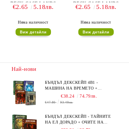
DECK CASE LANDS
DECK CASE LANDS
€2.65
5.18лв.
€2.65
5.18лв.
EDITION II (за LCG, TCG
EDITION II (за LCG, TCG
и др) 80+ - ISLAND
и др) 80+ - FOREST
Няма наличност
Няма наличност
Виж детайли
Виж детайли
Най-нови
БЪНДЪЛ ДЕКСКЕЙП 4В1 -
МАШИНА НА ВРЕМЕТО +
БЯГСТВО ОТ АЛКАТРАЗ +
€38.24
74.79лв.
ТАЙНИТЕ НА ЕЛ ДОРАДО +
€47.80
93.49лв.
ОЧИТЕ НА ДРАКОНА
БЪНДЪЛ ДЕКСКЕЙП - ТАЙНИТЕ
НА ЕЛ ДОРАДО + ОЧИТЕ НА
ДРАКОНА