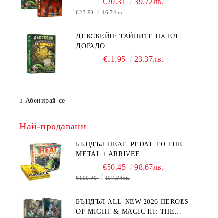
€20.31
39.72лв.
€23.90
46.74лв.
ДЕКСКЕЙП: ТАЙНИТЕ НА ЕЛ
ДОРАДО
€11.95
23.37лв.
Абонирай се
Най-продавани
БЪНДЪЛ HEAT: PEDAL TO THE
METAL + ARRIVEE
€50.45
98.67лв.
€100.90
197.34лв.
БЪНДЪЛ ALL-NEW 2026 HEROES
OF MIGHT & MAGIC III: THE