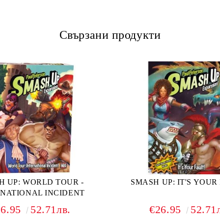
Свързани продукти
H UP: WORLD TOUR -
SMASH UP: IT'S YOUR
RNATIONAL INCIDENT
26.95
52.71лв.
€26.95
52.71