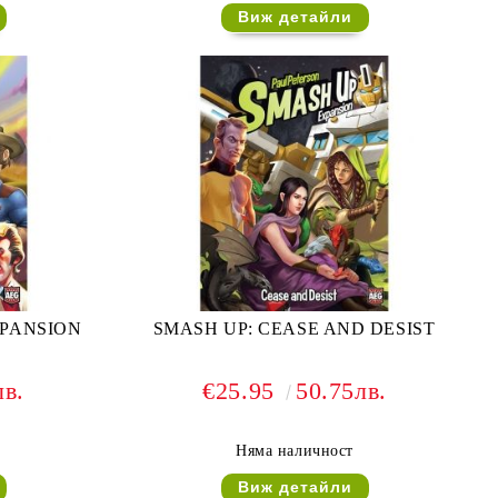
Виж детайли
XPANSION
SMASH UP: CEASE AND DESIST
лв.
€25.95
50.75лв.
Няма наличност
Виж детайли