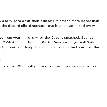
nto a forty-card deck, then compete to smash more Bases than
m the discard pile, dinosaurs have huge power – and every
e Base from your minions when the Base is smashed. Sounds
m? What about when the Pirate-Dinosaur player
Full Sails
in
n
Outbreak
, suddenly flooding minions onto the Base from the
?!?
time.
for instance. Which will you use to smash up your opponents?