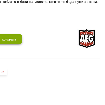
 таблата с бази на масата, когато те бъдат унищожени.
Добави в желани
гри