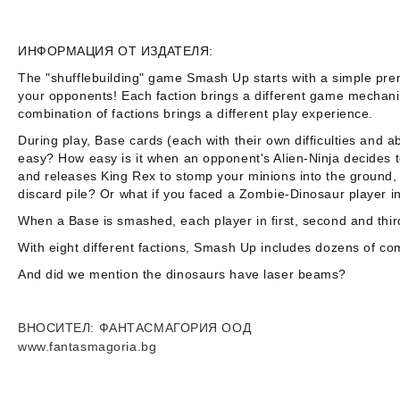
ИНФОРМАЦИЯ ОТ ИЗДАТЕЛЯ:
The "shufflebuilding" game
Smash Up
starts with a simple pre
your opponents! Each faction brings a different game mechani
combination of factions brings a different play experience.
During play, Base cards (each with their own difficulties and
easy? How easy is it when an opponent's Alien-Ninja decides 
and releases
King Rex
to stomp your minions into the ground
discard pile? Or what if you faced a Zombie-Dinosaur player 
When a Base is smashed, each player in first, second and third
With eight different factions,
Smash Up
includes dozens of comb
And did we mention the dinosaurs have laser beams?
ВНОСИТЕЛ
: ФАНТАСМАГОРИЯ ООД
www.fantasmagoria.bg