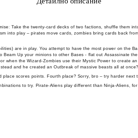
Детайлно описание
mise: Take the twenty-card decks of two factions, shuffle them i
sm into play – pirates move cards, zombies bring cards back fro
 abilities) are in play. You attempt to have the most power on th
to
Beam Up
your minions to other Bases - flat out
Assassinate
the
, or when the Wizard-Zombies use their
Mystic Power
to create a
instead and he created an
Outbreak
of massive beasts all at once
 place scores points. Fourth place? Sorry, bro – try harder next 
inations to try. Pirate-Aliens play different than Ninja-Aliens, 