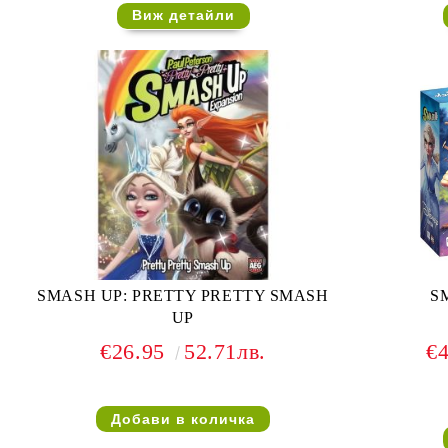
Виж детайли
SMASH UP: PRETTY PRETTY SMASH
S
UP
€26.95
52.71лв.
€