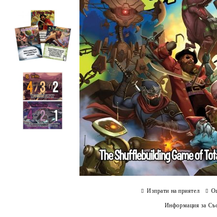
Изпрати на приятел
О
Информация за Съо