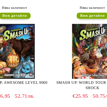
Няма наличност
Няма наличност
Виж детайли
Виж детайли
P: AWESOME LEVEL 9000
SMASH UP: WORLD TOUR 
SHOCK
26.95
52.71лв.
€25.95
50.75