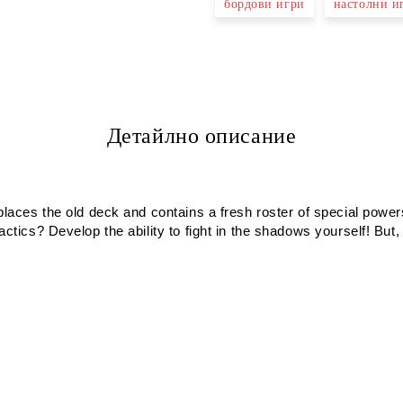
бордови игри
настолни и
Детайлно описание
places the old deck and contains a fresh roster of special power
actics? Develop the ability to fight in the shadows yourself! Bu