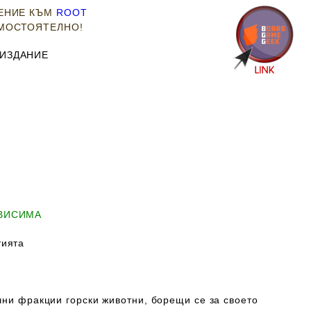
РЕНИЕ КЪМ
ROOT
АМОСТОЯТЕЛНО!
 ИЗДАНИЕ
АВИСИМА
ията
чни фракции горски животни, борещи се за своето