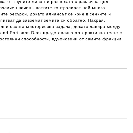
яка от групите животни разполага с различна цел,
азличен начин - котките контролират най-много
ките ресурси, докато алиансът се крие в сенките и
опитват да завземат земите си обратно. Накрая,
ълни своята мистериозна задача, докато лавира между
 and Partisans Deck представлява алтернативно тесте с
постоянни способности, вдъхновени от самите фракции.
Добави в желани