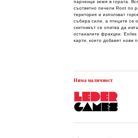
парченце земя в гората. Вс
съответно печели Root по р
територия и използват горс
събира сили, а птиците се 
скитникът се опитва да изп
останалите фракции. Exiles
карти, които добавят нови 
Няма наличност