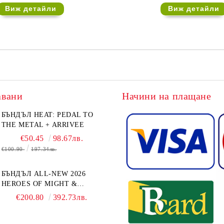
Виж детайли
Виж детайли
авани
Начини на плащане
БЪНДЪЛ HEAT: PEDAL TO
THE METAL + ARRIVEE
€50.45
98.67лв.
€100.90
197.34лв.
БЪНДЪЛ ALL-NEW 2026
HEROES OF MIGHT &
MAGIC III: THE BOARD
€200.80
392.73лв.
GAME EXPANSIONS -
CONFLUX + STRONGHOLD
+ COVE + NAVAL BATTLES