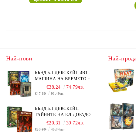
Най-нови
Най-прод
БЪНДЪЛ ДЕКСКЕЙП 4В1 -
МАШИНА НА ВРЕМЕТО +
БЯГСТВО ОТ АЛКАТРАЗ +
€38.24
74.79лв.
ТАЙНИТЕ НА ЕЛ ДОРАДО +
€47.80
93.49лв.
ОЧИТЕ НА ДРАКОНА
БЪНДЪЛ ДЕКСКЕЙП -
ТАЙНИТЕ НА ЕЛ ДОРАДО +
ОЧИТЕ НА ДРАКОНА
€20.31
39.72лв.
€23.90
46.74лв.