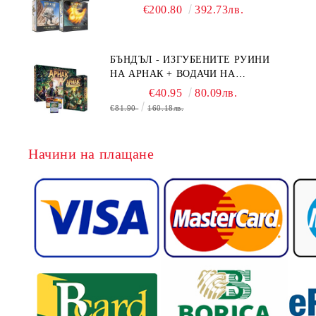
BOARD GAME EXPANSIONS -
€200.80
392.73лв.
CONFLUX + STRONGHOLD + COVE
+ NAVAL BATTLES
БЪНДЪЛ - ИЗГУБЕНИТЕ РУИНИ
НА АРНАК + ВОДАЧИ НА
ЕКСПЕДИЦИИ + ПРОМО КАРТИ
€40.95
80.09лв.
БЕЗПЛАТНО
€81.90
160.18лв.
Начини на плащане