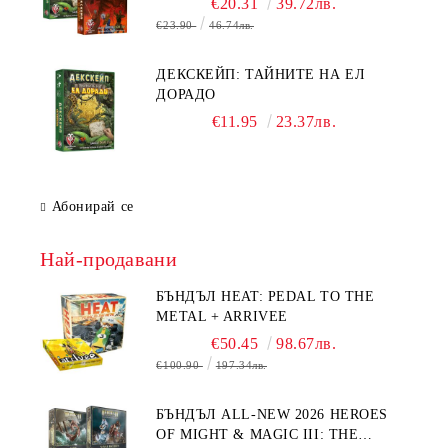
€20.31
39.72лв.
€23.90
46.74лв.
ДЕКСКЕЙП: ТАЙНИТЕ НА ЕЛ
ДОРАДО
€11.95
23.37лв.
Абонирай се
Най-продавани
БЪНДЪЛ HEAT: PEDAL TO THE
METAL + ARRIVEE
€50.45
98.67лв.
€100.90
197.34лв.
БЪНДЪЛ ALL-NEW 2026 HEROES
OF MIGHT & MAGIC III: THE