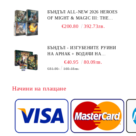
БЪНДЪЛ ALL-NEW 2026 HEROES
OF MIGHT & MAGIC III: THE
BOARD GAME EXPANSIONS -
€200.80
392.73лв.
CONFLUX + STRONGHOLD + COVE
+ NAVAL BATTLES
БЪНДЪЛ - ИЗГУБЕНИТЕ РУИНИ
НА АРНАК + ВОДАЧИ НА
ЕКСПЕДИЦИИ + ПРОМО КАРТИ
€40.95
80.09лв.
БЕЗПЛАТНО
€81.90
160.18лв.
Начини на плащане