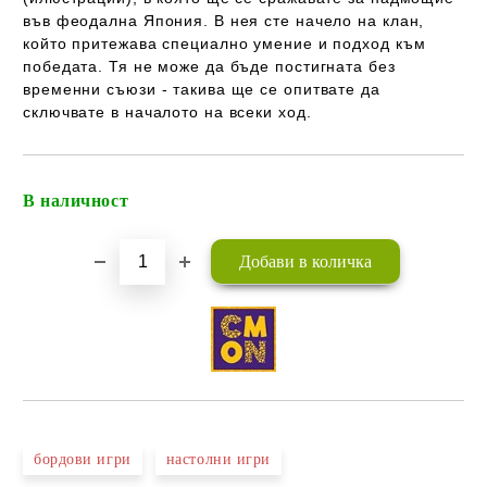
във феодална Япония. В нея сте начело на клан,
който притежава специално умение и подход към
победата. Тя не може да бъде постигната без
временни съюзи - такива ще се опитвате да
сключвате в началото на всеки ход.
В наличност
Добави в желани
бордови игри
настолни игри