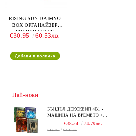
RISING SUN DAIMYO
BOX ОРГАНАЙЗЕР
FOLDED SPACE
€30.95
60.53лв.
Най-нови
БЪНДЪЛ ДЕКСКЕЙП 4В1 -
МАШИНА НА ВРЕМЕТО +
БЯГСТВО ОТ АЛКАТРАЗ +
€38.24
74.79лв.
ТАЙНИТЕ НА ЕЛ ДОРАДО +
€47.80
93.49лв.
ОЧИТЕ НА ДРАКОНА