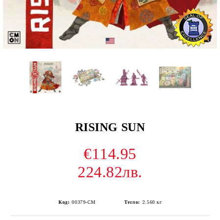
RISING SUN
€114.95
224.82лв.
Код:
00379-CM
Тегло:
2.560
кг