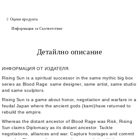
Оцени продукта
Информация за Съответствие
Детайлно описание
ИНФОРМАЦИЯ ОТ ИЗДАТЕЛЯ:
Rising Sun
is a spiritual successor in the same mythic big box
series as
Blood Rage
: same designer, same artist, same studio
and same sculptors.
Rising Sun
is a game about honor, negotiation and warfare in a
feudal Japan where the ancient gods
(kami)
have returned to
rebuild the empire.
Whereas the distant ancestor of
Blood Rage
was
Risk
,
Rising
Sun
claims
Diplomacy
as its distant ancestor. Tackle
negotiations, alliances and war. Capture hostages and commit