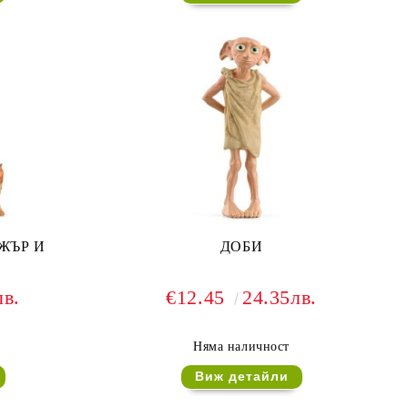
ЖЪР И
ДОБИ
лв.
€12.45
24.35лв.
Няма наличност
Виж детайли