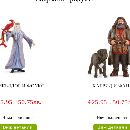
МБЪЛДОР И ФОУКС
ХАГРИД И ФАН
25.95
50.75лв.
€25.95
50.75
Няма наличност
Няма наличност
Виж детайли
Виж детайли