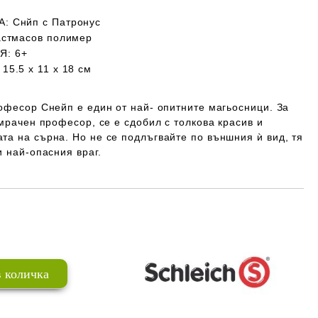
А:
Снйп с Патронус
стмасов полимер
ИЯ
: 6+
15.5 х 11 х 18 см
офесор Снейп е един от най- опитните магьосници. За
 мрачен професор, се е сдобил с толкова красив и
та на сърна. Но не се подлъгвайте по външния ѝ вид, тя
и най-опасния враг.
Добави в желани