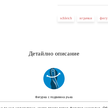
schleich
играчки
фигу
Детайлно описание
Фигурка с подвижна ръка
 и ръчно нарисувани, което прави всяка фигурка уникална. Об