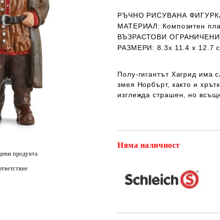
РЪЧНО РИСУВАНА ФИГУРК
МАТЕРИАЛ:
Композитен пла
ВЪЗРАСТОВИ ОГРАНИЧЕН
РАЗМЕРИ:
8.3х 11.4 х 12.7 
Полу-гигантът Хагрид има с
змея Норбърт, както и хрът
изглежда страшен, но всъщ
Няма наличност
цени продукта
тветствие