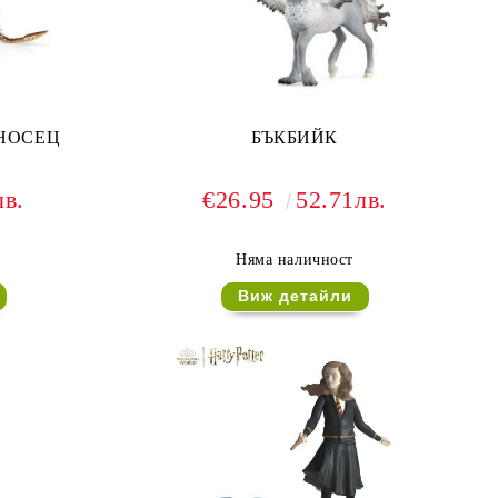
НОСЕЦ
БЪКБИЙК
лв.
€26.95
52.71лв.
Няма наличност
Виж детайли