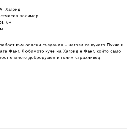
А:
Хагрид
стмасов полимер
ИЯ
: 6+
см
лабост към опасни създания – негови са кучето Пухчо и
ката Фанг. Любимото куче на Хагрид е Фанг, който само
ност е много добродушен и голям страхливец.
Добави в желани