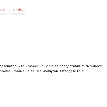
рки
шлайх
разователните играчки на Schleich предоставят възможност
любима играчка на вашия малчуган. Отведете го в