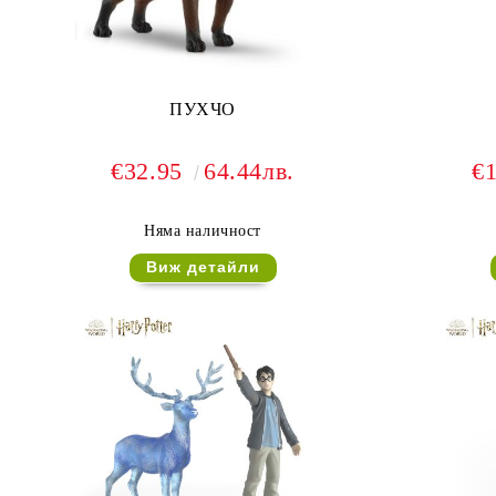
ПУХЧО
€32.95
64.44лв.
€
Няма наличност
Виж детайли