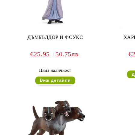
ДЪМБЪЛДОР И ФОУКС
ХАР
€25.95
50.75лв.
€
Няма наличност
Виж детайли