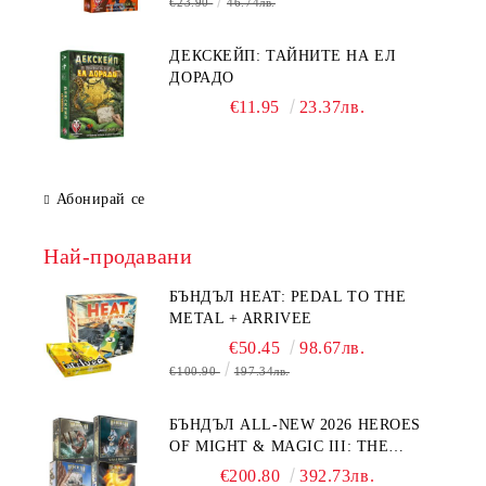
€23.90
46.74лв.
ДЕКСКЕЙП: ТАЙНИТЕ НА ЕЛ
ДОРАДО
€11.95
23.37лв.
Абонирай се
Най-продавани
БЪНДЪЛ HEAT: PEDAL TO THE
METAL + ARRIVEE
€50.45
98.67лв.
€100.90
197.34лв.
БЪНДЪЛ ALL-NEW 2026 HEROES
OF MIGHT & MAGIC III: THE
BOARD GAME EXPANSIONS -
€200.80
392.73лв.