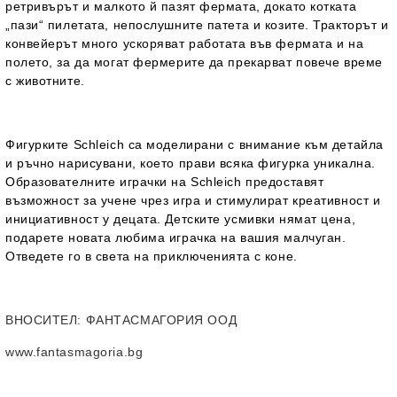
ретривърът и малкото й пазят фермата, докато котката
„пази“ пилетата, непослушните патета и козите. Тракторът и
конвейерът много ускоряват работата във фермата и на
полето, за да могат фермерите да прекарват повече време
с животните.
Фигурките Schleich са моделирани с внимание към детайла
и ръчно нарисувани, което прави всяка фигурка уникална.
Образователните играчки на Schleich предоставят
възможност за учене чрез игра и стимулират креативност и
инициативност у децата. Детските усмивки нямат цена,
подарете новата любима играчка на вашия малчуган.
Отведете го в света на приключенията с коне.
ВНОСИТЕЛ
: ФАНТАСМАГОРИЯ ООД
www.fantasmagoria.bg