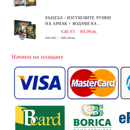
CONFLUX + STRONGHOLD + COVE
+ NAVAL BATTLES
БЪНДЪЛ - ИЗГУБЕНИТЕ РУИНИ
НА АРНАК + ВОДАЧИ НА
ЕКСПЕДИЦИИ + ПРОМО КАРТИ
€40.95
80.09лв.
БЕЗПЛАТНО
€81.90
160.18лв.
Начини на плащане