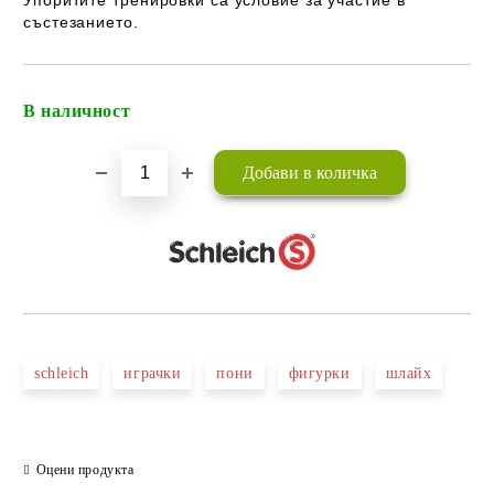
Упоритите тренировки са условие за участие в
състезанието.
В наличност
Добави в желани
schleich
играчки
пони
фигурки
шлайх
Оцени продукта