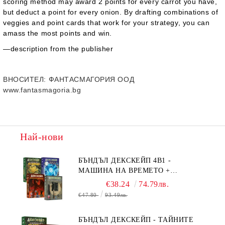
scoring method may award 2 points for every carrot you have,
but deduct a point for every onion. By drafting combinations of
veggies and point cards that work for your strategy, you can
amass the most points and win.
—description from the publisher
ВНОСИТЕЛ
: ФАНТАСМАГОРИЯ ООД
www.fantasmagoria.bg
Най-нови
БЪНДЪЛ ДЕКСКЕЙП 4В1 -
МАШИНА НА ВРЕМЕТО +
БЯГСТВО ОТ АЛКАТРАЗ +
€38.24
74.79лв.
ТАЙНИТЕ НА ЕЛ ДОРАДО +
€47.80
93.49лв.
ОЧИТЕ НА ДРАКОНА
БЪНДЪЛ ДЕКСКЕЙП - ТАЙНИТЕ