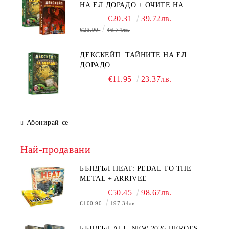
НА ЕЛ ДОРАДО + ОЧИТЕ НА
ДРАКОНА
€20.31
39.72лв.
€23.90
46.74лв.
ДЕКСКЕЙП: ТАЙНИТЕ НА ЕЛ
ДОРАДО
€11.95
23.37лв.
Абонирай се
Най-продавани
БЪНДЪЛ HEAT: PEDAL TO THE
METAL + ARRIVEE
€50.45
98.67лв.
€100.90
197.34лв.
БЪНДЪЛ ALL-NEW 2026 HEROES