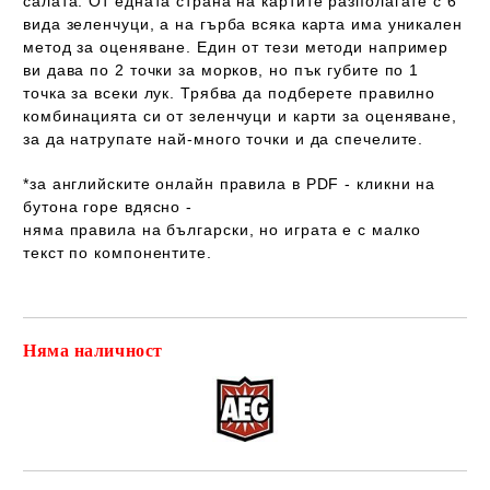
салата. От едната страна на картите разполагате с 6
вида зеленчуци, а на гърба всяка карта има уникален
метод за оценяване. Един от тези методи например
ви дава по 2 точки за морков, но пък губите по 1
точка за всеки лук. Трябва да подберете правилно
комбинацията си от зеленчуци и карти за оценяване,
за да натрупате най-много точки и да спечелите.
*за английските онлайн правила в PDF - кликни на
бутона горе вдясно -
няма правила на български
, но играта е
с малко
текст
по компонентите.
Няма наличност
Добави в желани