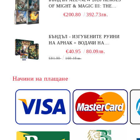
OF MIGHT & MAGIC III: THE
BOARD GAME EXPANSIONS -
€200.80
392.73лв.
CONFLUX + STRONGHOLD + COVE
+ NAVAL BATTLES
БЪНДЪЛ - ИЗГУБЕНИТЕ РУИНИ
НА АРНАК + ВОДАЧИ НА
ЕКСПЕДИЦИИ + ПРОМО КАРТИ
€40.95
80.09лв.
БЕЗПЛАТНО
€81.90
160.18лв.
Начини на плащане