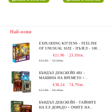
Най-нови
EXPLODING KITTENS - FEELINE
OF UNUSUAL SIZE - ПЪЗЕЛ - 1000
ЧАСТИ - ПРЕОЦЕНЕН - СРЕДНА
€11.96
23.39лв.
ПОВРЕДА НА КУТИЯТА
€15.95
31.20лв.
БЪНДЪЛ ДЕКСКЕЙП 4В1 -
МАШИНА НА ВРЕМЕТО +
БЯГСТВО ОТ АЛКАТРАЗ +
€38.24
74.79лв.
ТАЙНИТЕ НА ЕЛ ДОРАДО +
€47.80
93.49лв.
ОЧИТЕ НА ДРАКОНА
БЪНДЪЛ ДЕКСКЕЙП - ТАЙНИТЕ
НА ЕЛ ДОРАДО + ОЧИТЕ НА