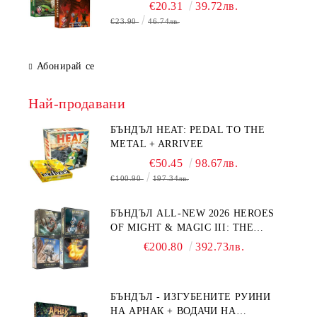
ДРАКОНА
€20.31
39.72лв.
€23.90
46.74лв.
Абонирай се
Най-продавани
БЪНДЪЛ HEAT: PEDAL TO THE
METAL + ARRIVEE
€50.45
98.67лв.
€100.90
197.34лв.
БЪНДЪЛ ALL-NEW 2026 HEROES
OF MIGHT & MAGIC III: THE
BOARD GAME EXPANSIONS -
€200.80
392.73лв.
CONFLUX + STRONGHOLD + COVE
+ NAVAL BATTLES
БЪНДЪЛ - ИЗГУБЕНИТЕ РУИНИ
НА АРНАК + ВОДАЧИ НА