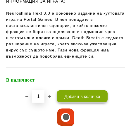
ИНФОРМАЦИЯ ЗА ИГРАТА:
Neuroshima Hex! 3.0 е обновено издание на култовата
игра на Portal Games. В нея попадате в
постапокалиптичен сценарии, в който няколко
фракции се борят за оцеляване и надмощие чрез
шестоъгълни плочки с армии. Death Breath e седмото
разширение на играта, което включва ужасяващия
вирус със същото име. Тази нова фракция има
възможност да подобрява единиците си.
В наличност
Добави в желани