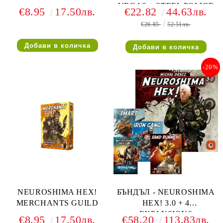
VEGAS + STEEL POLICE
€8.95
17.50лв.
€22.82
44.63лв.
€26.85
52.51лв.
-20%
NEUROSHIMA HEX!
БЪНДЪЛ - NEUROSHIMA
MERCHANTS GUILD
HEX! 3.0 + 4
EXPANSIONS
€8.95
17.50лв.
€58.20
113.83лв.