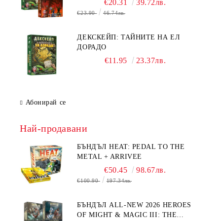
€20.31
39.72лв.
€23.90
46.74лв.
ДЕКСКЕЙП: ТАЙНИТЕ НА ЕЛ
ДОРАДО
€11.95
23.37лв.
Абонирай се
Най-продавани
БЪНДЪЛ HEAT: PEDAL TO THE
METAL + ARRIVEE
€50.45
98.67лв.
€100.90
197.34лв.
БЪНДЪЛ ALL-NEW 2026 HEROES
OF MIGHT & MAGIC III: THE