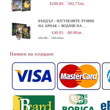
BOARD GAME EXPANSIONS -
€200.80
392.73лв.
CONFLUX + STRONGHOLD + COVE
+ NAVAL BATTLES
БЪНДЪЛ - ИЗГУБЕНИТЕ РУИНИ
НА АРНАК + ВОДАЧИ НА
ЕКСПЕДИЦИИ + ПРОМО КАРТИ
€40.95
80.09лв.
БЕЗПЛАТНО
€81.90
160.18лв.
Начини на плащане