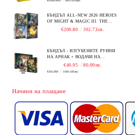
€100.90
197.34лв.
БЪНДЪЛ ALL-NEW 2026 HEROES
OF MIGHT & MAGIC III: THE
BOARD GAME EXPANSIONS -
€200.80
392.73лв.
CONFLUX + STRONGHOLD + COVE
+ NAVAL BATTLES
БЪНДЪЛ - ИЗГУБЕНИТЕ РУИНИ
НА АРНАК + ВОДАЧИ НА
ЕКСПЕДИЦИИ + ПРОМО КАРТИ
€40.95
80.09лв.
БЕЗПЛАТНО
€81.90
160.18лв.
Начини на плащане