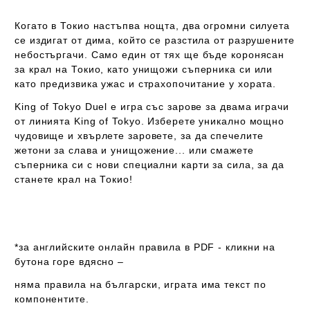
Когато в Токио настъпва нощта, два огромни силуета
се издигат от дима, който се разстила от разрушените
небостъргачи. Само един от тях ще бъде коронясан
за крал на Токио, като унищожи съперника си или
като предизвика ужас и страхопочитание у хората.
King of Tokyo Duel е игра със зарове за двама играчи
от линията King of Tokyo. Изберете уникално мощно
чудовище и хвърлете заровете, за да спечелите
жетони за слава и унищожение... или смажете
съперника си с нови специални карти за сила, за да
станете крал на Токио!
*за английските онлайн правила в PDF - кликни на
бутона горе вдясно –
няма правила на български
, играта
има
текст по
компонентите.