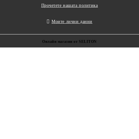
Прочетете нашата политика
Моите лични данни
Онлайн магазин от SELITON