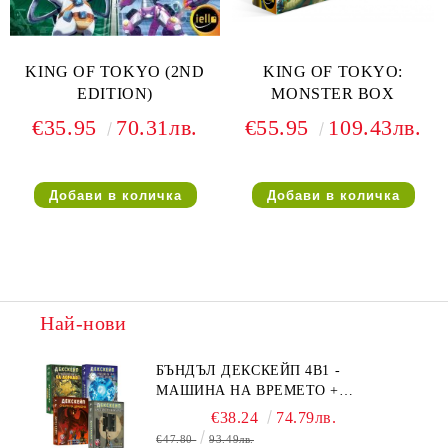
KING OF TOKYO (2ND
KING OF TOKYO:
EDITION)
MONSTER BOX
€35.95
70.31лв.
€55.95
109.43лв.
Най-нови
БЪНДЪЛ ДЕКСКЕЙП 4В1 -
МАШИНА НА ВРЕМЕТО +
БЯГСТВО ОТ АЛКАТРАЗ +
€38.24
74.79лв.
ТАЙНИТЕ НА ЕЛ ДОРАДО +
€47.80
93.49лв.