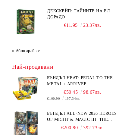
ДЕКСКЕЙП: ТАЙНИТЕ НА ЕЛ
ДОРАДО
€11.95
23.37лв.
Абонирай се
Най-продавани
БЪНДЪЛ HEAT: PEDAL TO THE
METAL + ARRIVEE
€50.45
98.67лв.
€100.90
197.34лв.
БЪНДЪЛ ALL-NEW 2026 HEROES
OF MIGHT & MAGIC III: THE
BOARD GAME EXPANSIONS -
€200.80
392.73лв.
CONFLUX + STRONGHOLD + COVE