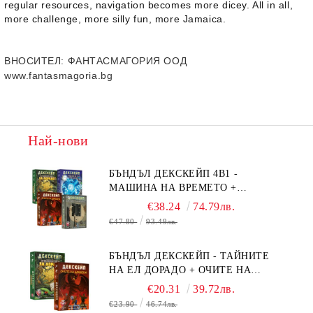
regular resources, navigation becomes more dicey. All in all,
more challenge, more silly fun, more
Jamaica
.
ВНОСИТЕЛ
: ФАНТАСМАГОРИЯ ООД
www.fantasmagoria.bg
Най-нови
БЪНДЪЛ ДЕКСКЕЙП 4В1 -
МАШИНА НА ВРЕМЕТО +
БЯГСТВО ОТ АЛКАТРАЗ +
€38.24
74.79лв.
ТАЙНИТЕ НА ЕЛ ДОРАДО +
€47.80
93.49лв.
ОЧИТЕ НА ДРАКОНА
БЪНДЪЛ ДЕКСКЕЙП - ТАЙНИТЕ
НА ЕЛ ДОРАДО + ОЧИТЕ НА
ДРАКОНА
€20.31
39.72лв.
€23.90
46.74лв.