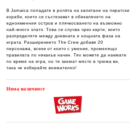
В Jamaica попадате в ролята на капитани на пиратски
кораби, които се състезават в обикалянето на
едноименния остров и плячкосването на възможно
най-много злато. Това се случва чрез карти, които
разпределяте между дневната и нощната фаза на
играта. Разширението The Crew добавя 20
персонажа, всеки от които с умение, променящо
правилата по някакъв начин. Тях можете да наемате
по време на игра, но те заемат място в трюма ви,
така че избирайте внимателно!
Няма наличност
Добави в желани