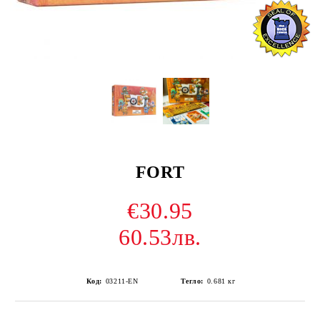
FORT
€30.95
60.53лв.
Код:
03211-EN
Тегло:
0.681
кг