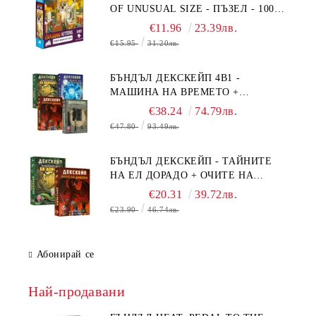
OF UNUSUAL SIZE - ПЪЗЕЛ - 1000
ЧАСТИ - ПРЕОЦЕНЕН - СРЕДНА
€11.96
23.39лв.
ПОВРЕДА НА КУТИЯТА
€15.95
31.20лв.
БЪНДЪЛ ДЕКСКЕЙП 4В1 -
МАШИНА НА ВРЕМЕТО +
БЯГСТВО ОТ АЛКАТРАЗ +
€38.24
74.79лв.
ТАЙНИТЕ НА ЕЛ ДОРАДО +
€47.80
93.49лв.
ОЧИТЕ НА ДРАКОНА
БЪНДЪЛ ДЕКСКЕЙП - ТАЙНИТЕ
НА ЕЛ ДОРАДО + ОЧИТЕ НА
ДРАКОНА
€20.31
39.72лв.
€23.90
46.74лв.
Абонирай се
Най-продавани