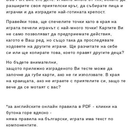
разширите своя приятелски кръг, да събирате пица и
играчки и да изградите най-готината крепост.
Правейки това, ще спечелите точки като в края на
играта печели играчът с най-много точки! Картите Ви
не само позволяват да предприемате действия,
кагото е Ваш ред, но също така да проследявате
ходовете на другите играчи. Ще разчитате на себе
си или ще копирате това, което правят другите деца?
Но бъдете внимателни,
защото прилежно изграденото Ви тесте може да
започне да губи карти, ако не ги използвате. В края
на краищата, ако не играете с приятелите си, защо те
вече да се мотаят с вас?
ЕДАКТИРАНЕ
*за английските онлайн правила в PDF - кликни на
бутона горе вдясно -
няма правила на български
, играта
има
текст
по
компонентите.