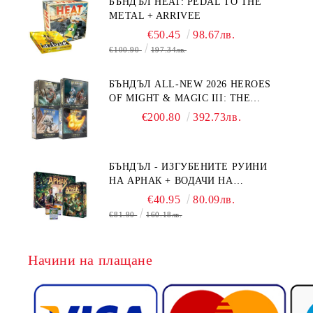
БЪНДЪЛ HEAT: PEDAL TO THE
METAL + ARRIVEE
€50.45
98.67лв.
€100.90
197.34лв.
БЪНДЪЛ ALL-NEW 2026 HEROES
OF MIGHT & MAGIC III: THE
BOARD GAME EXPANSIONS -
€200.80
392.73лв.
CONFLUX + STRONGHOLD + COVE
+ NAVAL BATTLES
БЪНДЪЛ - ИЗГУБЕНИТЕ РУИНИ
НА АРНАК + ВОДАЧИ НА
ЕКСПЕДИЦИИ + ПРОМО КАРТИ
€40.95
80.09лв.
БЕЗПЛАТНО
€81.90
160.18лв.
Начини на плащане