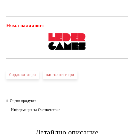
Няма наличност
Добави в желани
бордови игри
настолни игри
Оцени продукта
Информация за Съответствие
Детайлно описание