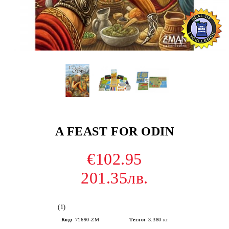
A FEAST FOR ODIN
€102.95
201.35лв.
(1)
Код:
71690-ZM
Тегло:
3.380
кг