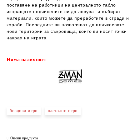
поставяне на работници на централното табло
изпращате подчинените си да ловуват и събират
материали, които можете да преработите в сгради и
кораби. Последните ви позволяват да плячкосвате
нови територии за съкровища, които ви носят точки
накрая на играта.
Няма наличност
Добави в желани
бордови игри
настолни игри
Оцени продукта