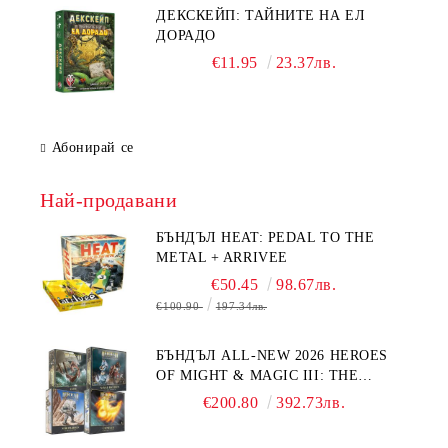
ДЕКСКЕЙП: ТАЙНИТЕ НА ЕЛ
ДОРАДО
€11.95
23.37лв.
Абонирай се
Най-продавани
БЪНДЪЛ HEAT: PEDAL TO THE
METAL + ARRIVEE
€50.45
98.67лв.
€100.90
197.34лв.
БЪНДЪЛ ALL-NEW 2026 HEROES
OF MIGHT & MAGIC III: THE
BOARD GAME EXPANSIONS -
€200.80
392.73лв.
CONFLUX + STRONGHOLD + COVE
+ NAVAL BATTLES