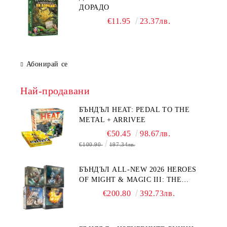
ДОРАДО
€11.95
23.37лв.
Абонирай се
Най-продавани
БЪНДЪЛ HEAT: PEDAL TO THE
METAL + ARRIVEE
€50.45
98.67лв.
€100.90
197.34лв.
БЪНДЪЛ ALL-NEW 2026 HEROES
OF MIGHT & MAGIC III: THE
BOARD GAME EXPANSIONS -
€200.80
392.73лв.
CONFLUX + STRONGHOLD + COVE
+ NAVAL BATTLES