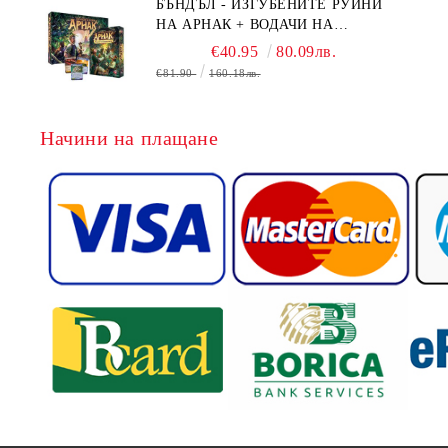
БЪНДЪЛ - ИЗГУБЕНИТЕ РУИНИ
НА АРНАК + ВОДАЧИ НА
ЕКСПЕДИЦИИ + ПРОМО КАРТИ
€40.95
80.09лв.
БЕЗПЛАТНО
€81.90
160.18лв.
Начини на плащане