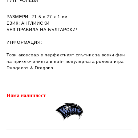
ТИП
: РОЛЕВА
РАЗМЕРИ
: 21.5 х 27 х 1
см
ЕЗИК
: АНГЛИЙСКИ
Б
ЕЗ ПРАВИЛА НА БЪЛГАРСКИ!
ИНФОРМАЦИЯ:
Този аксесоар е перфектният спътник за всеки фен
на приключенията в най- популярната ролева игра
Dungeons & Dragons.
Няма наличност
Добави в желани