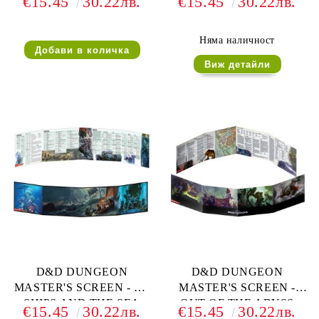
€15.45
30.22лв.
€15.45
30.22лв.
OF THE MAD MAGE
Няма наличност
Виж детайли
D&D DUNGEON
D&D DUNGEON
MASTER'S SCREEN - OF
MASTER'S SCREEN -
SHIPS AND THE SEA
OUT OF THE ABYSS
€15.45
30.22лв.
€15.45
30.22лв.