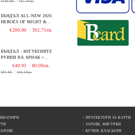
€100.90
197.34лв.
БЪНДЪЛ ALL-NEW 2026
HEROES OF MIGHT &
MAGIC III: THE BOARD
€200.80
392.73лв.
GAME EXPANSIONS -
CONFLUX + STRONGHOLD
+ COVE + NAVAL BATTLES
БЪНДЪЛ - ИЗГУБЕНИТЕ
РУИНИ НА АРНАК +
ВОДАЧИ НА ЕКСПЕДИЦИИ
€40.95
80.09лв.
+ ПРОМО КАРТИ
€81.90
160.18лв.
БЕЗПЛАТНО
ИНИАТЮРИ
ПРОТЕКТОРИ ЗА КАРТИ
РТИ
ЗАРОВЕ, ФИГУРКИ
ЗАРОВЕ
КУТИИ, КЛАСЬОРИ