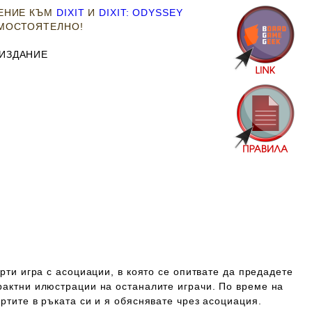
РЕНИЕ КЪМ
DIXIT
И
DIXIT: ODYSSEY
АМОСТОЯТЕЛНО!
ИЗДАНИЕ
арти игра с асоциации, в която се опитвате да предадете
рактни илюстрации на останалите играчи. По време на
артите в ръката си и я обяснявате чрез асоциация.