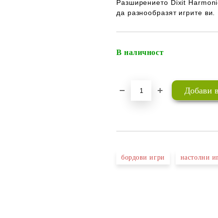
Разширението Dixit Harmoni
да разнообразят игрите ви.
В наличност
бордови игри
настолни и