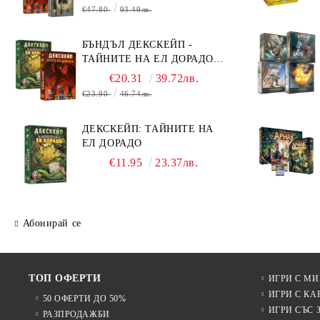
ТАЙНИТЕ НА ЕЛ ДОРАДО +
€47.80
93.49лв.
ОЧИТЕ НА ДРАКОНА
БЪНДЪЛ ДЕКСКЕЙП -
ТАЙНИТЕ НА ЕЛ ДОРАДО +
ОЧИТЕ НА ДРАКОНА
€20.31
39.72лв.
€23.90
46.74лв.
ДЕКСКЕЙП: ТАЙНИТЕ НА
ЕЛ ДОРАДО
€11.95
23.37лв.
Абонирай се
ТОП ОФЕРТИ
ИГРИ С М
ИГРИ С КА
50 ОФЕРТИ ДО 50%
ИГРИ СЪС 
РАЗПРОДАЖБИ