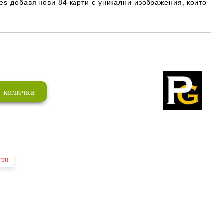
es добавя нови 84 карти с уникални изображения, които
Добави в желани
гри