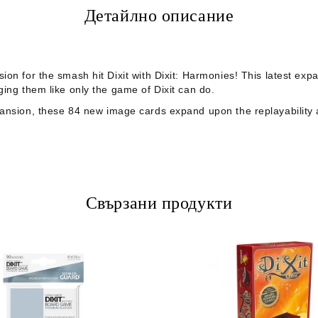
Детайлно описание
sion for the smash hit
Dixit
with
Dixit: Harmonies
! This latest exp
ging them like only the game of
Dixit
can do.
nsion, these 84 new image cards expand upon the replayability 
Свързани продукти