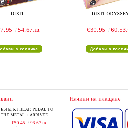
DIXIT
DIXIT ODYSSE
27.95
54.67лв.
€30.95
60.53
авани
Начини на плащане
БЪНДЪЛ HEAT: PEDAL TO
THE METAL + ARRIVEE
€50.45
98.67лв.