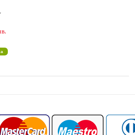
Y
лв.