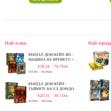
Най-нови
Най-прод
БЪНДЪЛ ДЕКСКЕЙП 4В1 -
МАШИНА НА ВРЕМЕТО +
БЯГСТВО ОТ АЛКАТРАЗ +
€38.24
74.79лв.
ТАЙНИТЕ НА ЕЛ ДОРАДО +
€47.80
93.49лв.
ОЧИТЕ НА ДРАКОНА
БЪНДЪЛ ДЕКСКЕЙП -
ТАЙНИТЕ НА ЕЛ ДОРАДО +
ОЧИТЕ НА ДРАКОНА
€20.31
39.72лв.
€23.90
46.74лв.