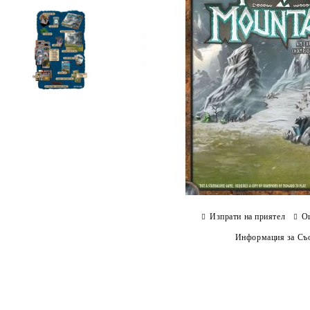
Изпрати на приятел
О
Информация за Съо