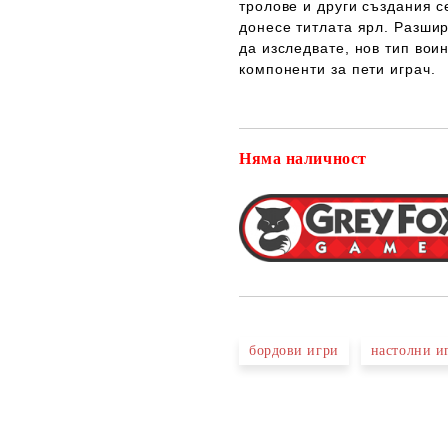
тролове и други създания с
донесе титлата ярл. Разшир
да изследвате, нов тип воин
компоненти за пети играч.
Няма наличност
бордови игри
настолни и