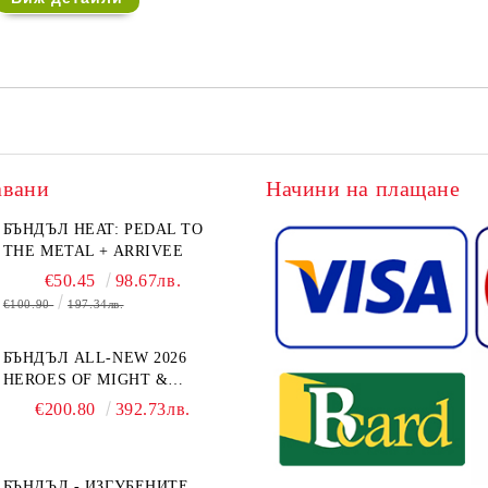
авани
Начини на плащане
БЪНДЪЛ HEAT: PEDAL TO
THE METAL + ARRIVEE
€50.45
98.67лв.
€100.90
197.34лв.
БЪНДЪЛ ALL-NEW 2026
HEROES OF MIGHT &
MAGIC III: THE BOARD
€200.80
392.73лв.
GAME EXPANSIONS -
CONFLUX + STRONGHOLD
+ COVE + NAVAL BATTLES
БЪНДЪЛ - ИЗГУБЕНИТЕ