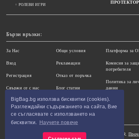
ПРОТЕКТОР
РОЛЕВИ ИГРИ
Бързи връзки:
За Нас
Общи условия
Платформа за 
Вход
Рекламации
Комисия за защ
потребителя
Регистрация
Отказ от поръчка
Политика за ли
Свържи се с нас
Блог статии
данни
BigBag.bg използва бисквитки (cookies).
Разглеждайки съдържанието на сайта, Вие
се съгласявате с използването на
бисквитки.
Научете повече
Нашият онлайн магазин е 100% съобразен с GDPR.
Проч
GDPR
Съгласен съм