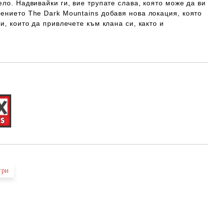
ело. Надвивайки ги, вие трупате слава, която може да ви
ението The Dark Mountains добавя нова локация, която
и, които да привлечете към клана си, както и
Добави в желани
гри