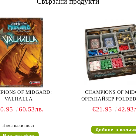
Свързани продукти
PIONS OF MIDGARD:
CHAMPIONS OF MI
VALHALLA
ОРГАНАЙЗЕР FOLDED
30.95
60.53лв.
€21.95
42.93
Няма наличност
Виж детайли