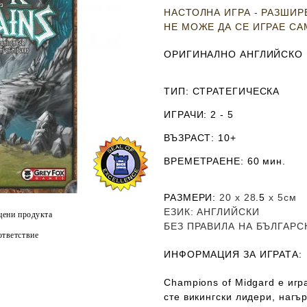
НАСТОЛНА ИГРА - РАЗШИ
НЕ МОЖЕ ДА СЕ ИГРАЕ С
ОРИГИНАЛНО АНГЛИЙСКО
ТИП
: СТРАТЕГИЧЕСКА
ИГРАЧИ
: 2 - 5
ВЪЗРАСТ
: 10+
ВРЕМЕТРАЕНЕ
: 60 мин.
РАЗМЕРИ
:
20 х 28
.5
х 5
см
ЕЗИК
: АНГЛИЙСКИ
цени продукта
Б
ЕЗ ПРАВИЛА НА БЪЛГАРС
тветствие
ИНФОРМАЦИЯ ЗА ИГРАТА:
Champions of Midgard е игр
сте викингски лидери, нагъ