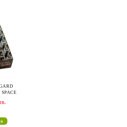
DGARD
 SPACE
лв.