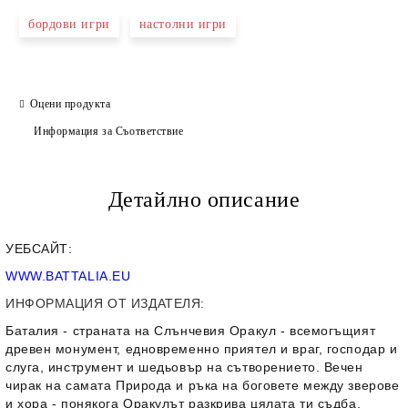
бордови игри
настолни игри
Оцени продукта
Информация за Съответствие
Детайлно описание
УЕБСАЙТ:
WWW.BATTALIA.EU
ИНФОРМАЦИЯ ОТ ИЗДАТЕЛЯ:
Баталия - страната на Слънчевия Оракул - всемогъщият
древен монумент, едновременно приятел и враг, господар и
слуга, инструмент и шедьовър на сътворението. Вечен
чирак на самата Природа и ръка на боговете между зверове
и хора - понякога Оракулът разкрива цялата ти съдба,