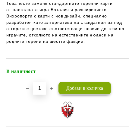
Това тесте заменя стандартните теренни карти
от настолната игра Баталия и разширението
Вихропорти с карти с нов дизайн, специално
разработен като алтернатива на стандатния изглед
отгоре и с цветове съответстващи повече до тези на
играчите, отколкото на естествените нюанси на
родните терени на шестте факции.
В наличност
Добави в желани