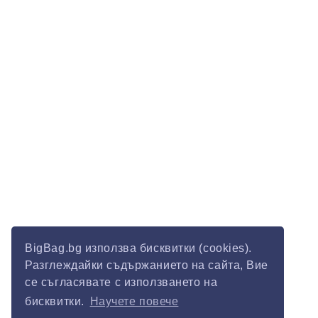
BigBag.bg използва бисквитки (cookies).
Разглеждайки съдържанието на сайта, Вие
се съгласявате с използването на
бисквитки.
Научете повече