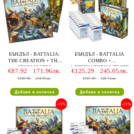
БЪНДЪЛ - BATTALIA:
БЪНДЪЛ - BATTALIA
THE CREATION + THE
COMBO +
STORMGATES
АЛТЕРНАТИВНО ТЕСТЕ
€87.92
171.96лв.
€125.29
245.05лв.
+ ПРОТЕКТОРИ (16 UG
€109.90
214.95лв.
€167.05
326.72лв.
SUPREME)
-15%
-15%