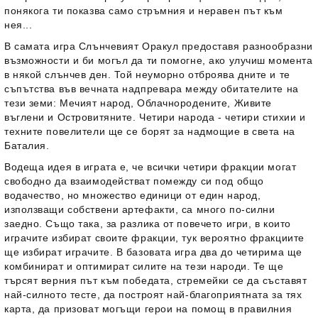
понякога ти показва само стръмния и неравен път към
нея...
В самата игра Слънчевият Оракул предоставя разнообразни
възможности и би могъл да ти помогне, ако улучиш момента
в някой слънчев ден. Той неуморно отброява дните и те
съпътства във вечната надпревара между обитателите на
тези земи: Мечият народ, Облачнородените, Живите
въглени и Островитяните. Четири народа - четири стихии и
техните повелители ще се борят за надмощие в света на
Баталия.
Водеща идея в играта е, че всички четири фракции могат
свободно да взаимодействат помежду си под общо
водачество, но множество единици от един народ,
използващи собствени артефакти, са много по-силни
заедно. Също така, за разлика от повечето игри, в които
играчите избират своите фракции, тук вероятно фракциите
ще избират играчите. В базовата игра два до четирима ще
комбинират и оптимират силите на тези народи. Те ще
търсят верния път към победата, стремейки се да съставят
най-силното тесте, да построят най-благоприятната за тях
карта, да призоват могъщи герои на помощ в правилния