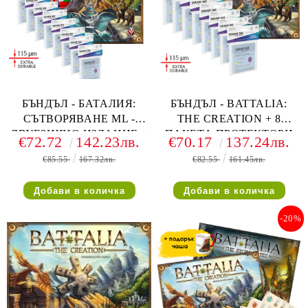
БЪНДЪЛ - БАТАЛИЯ:
БЪНДЪЛ - BATTALIA:
СЪТВОРЯВАНЕ ML -
THE CREATION + 8
ДВУЕЗИЧНО ИЗДАНИЕ +
ПАКЕТА ПРОТЕКТОРИ
€72.72
142.23лв.
€70.17
137.24лв.
8 ПАКЕТА ПРОТЕКТОРИ
(UG SUPREME)
€85.55
167.32лв.
€82.55
161.45лв.
(UG SUPREME)
-20%