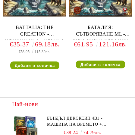
BATTALIA: THE
БАТАЛИЯ:
CREATION -
СЪТВОРЯВАНЕ ML -
ПРЕОЦЕНЕНА - СРЕДНА
ДВУЕЗИЧНО ИЗДАНИЕ
€35.37
69.18лв.
€61.95
121.16лв.
ПОВРЕДА НА КУТИЯТА
€58.95
115.30лв.
Най-нови
БЪНДЪЛ ДЕКСКЕЙП 4В1 -
МАШИНА НА ВРЕМЕТО +
БЯГСТВО ОТ АЛКАТРАЗ +
€38.24
74.79лв.