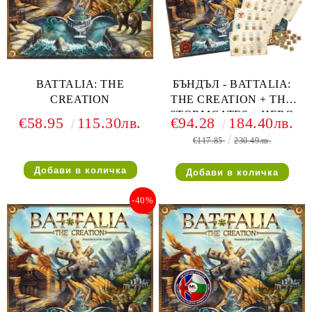
BATTALIA: THE
БЪНДЪЛ - BATTALIA:
CREATION
THE CREATION + THE
STORMGATES + HERO
€58.95
115.30лв.
€94.28
184.40лв.
SHEETS 6 FACTIONS -
€117.85
230.49лв.
EN
-40%