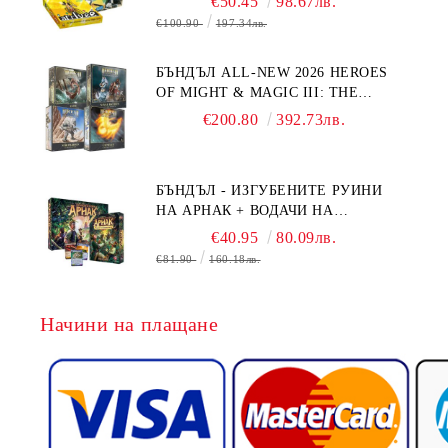
€50.45
98.67лв.
€100.90
197.34лв.
БЪНДЪЛ ALL-NEW 2026 HEROES
OF MIGHT & MAGIC III: THE
BOARD GAME EXPANSIONS -
€200.80
392.73лв.
CONFLUX + STRONGHOLD + COVE
+ NAVAL BATTLES
БЪНДЪЛ - ИЗГУБЕНИТЕ РУИНИ
НА АРНАК + ВОДАЧИ НА
ЕКСПЕДИЦИИ + ПРОМО КАРТИ
€40.95
80.09лв.
БЕЗПЛАТНО
€81.90
160.18лв.
Начини на плащане