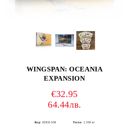
WINGSPAN: OCEANIA
EXPANSION
€32.95
64.44лв.
Код:
62832-SM
Тегло:
1.350
кг