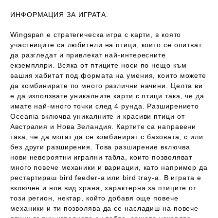
ИНФОРМАЦИЯ ЗА ИГРАТА:
Wingspan e стратегическа игра с карти, в която
участниците са любители на птици, които се опитват
да разгледат и привлекат най-интересните
екземпляри. Всяка от птиците носи по нещо към
вашия хабитат под формата на умения, които можете
да комбинирате по много различни начини. Целта ви
е да използвате уникалните карти с птици така, че да
имате най-много точки след 4 рунда. Разширението
Oceania включва уникалните и красиви птици от
Австралия и Нова Зеландия. Картите са направени
така, че да могат да се комбинират с базовата, с или
без други разширения. Това разширение включва
нови невероятни игрални табла, които позволяват
много повече механики и вариации, като например да
рестартираш bird feeder-a или bird tray-a. В играта е
включен и нов вид храна, характерна за птиците от
този регион, нектар, който добавя още повече
механики и ти позволява да се насладиш на повече