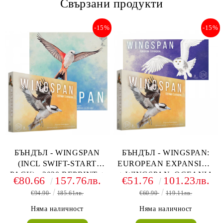
Свързани продукти
-15%
-15%
БЪНДЪЛ - WINGSPAN
БЪНДЪЛ - WINGSPAN:
(INCL SWIFT-START
EUROPEAN EXPANSION
PACK) - 2020 REPRINT +
+ WINGSPAN: OCEANIA
€80.66
157.76лв.
€51.76
101.23лв.
WINGSPAN: OCEANIA
EXPANSION
€94.90
185.61лв.
€60.90
119.11лв.
EXPANSION
Няма наличност
Няма наличност