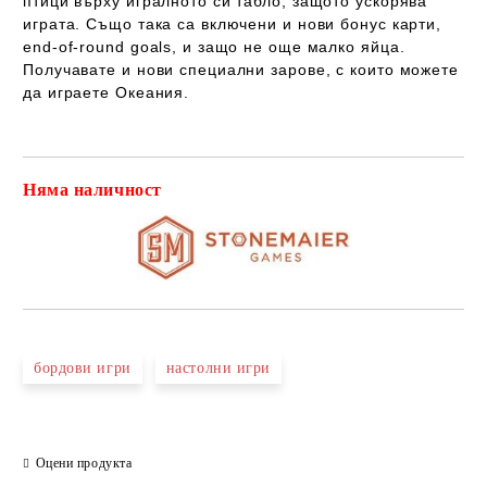
птици върху игралното си табло, защото ускорява
играта. Също така са включени и нови бонус карти,
end-of-round goals, и защо не още малко яйца.
Получавате и нови специални зарове, с които можете
да играете Океания.
Няма наличност
Добави в желани
бордови игри
настолни игри
Оцени продукта