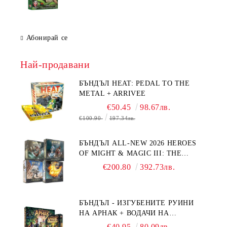
Абонирай се
Най-продавани
БЪНДЪЛ HEAT: PEDAL TO THE
METAL + ARRIVEE
€50.45
98.67лв.
€100.90
197.34лв.
БЪНДЪЛ ALL-NEW 2026 HEROES
OF MIGHT & MAGIC III: THE
BOARD GAME EXPANSIONS -
€200.80
392.73лв.
CONFLUX + STRONGHOLD + COVE
+ NAVAL BATTLES
БЪНДЪЛ - ИЗГУБЕНИТЕ РУИНИ
НА АРНАК + ВОДАЧИ НА
ЕКСПЕДИЦИИ + ПРОМО КАРТИ
€40.95
80.09лв.