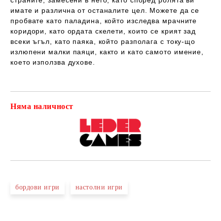
страните, замесени в него, като според ролята ви
имате и различна от останалите цел. Можете да се
пробвате като паладина, който изследва мрачните
коридори, като ордата скелети, които се крият зад
всеки ъгъл, като паяка, който разполага с току-що
излюпени малки паяци, както и като самото имение,
което използва духове.
Няма наличност
Добави в желани
бордови игри
настолни игри