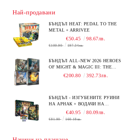
Най-продавани
БЪНДЪЛ HEAT: PEDAL TO THE
METAL + ARRIVEE
€50.45
98.67лв.
€100.90
197.34лв.
БЪНДЪЛ ALL-NEW 2026 HEROES
OF MIGHT & MAGIC III: THE
BOARD GAME EXPANSIONS -
€200.80
392.73лв.
CONFLUX + STRONGHOLD + COVE
+ NAVAL BATTLES
БЪНДЪЛ - ИЗГУБЕНИТЕ РУИНИ
НА АРНАК + ВОДАЧИ НА
ЕКСПЕДИЦИИ + ПРОМО КАРТИ
€40.95
80.09лв.
БЕЗПЛАТНО
€81.90
160.18лв.
Начини на плащане