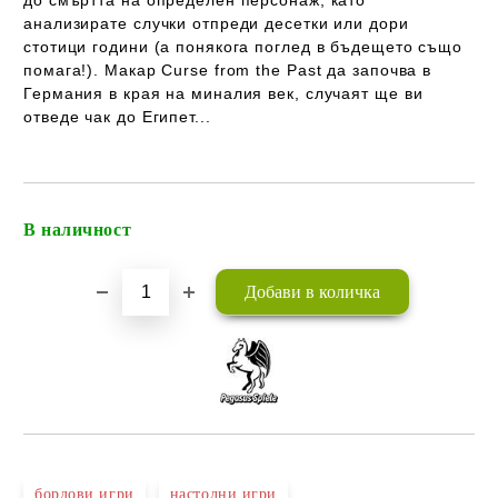
до смъртта на определен персонаж, като
анализирате случки отпреди десетки или дори
стотици години (а понякога поглед в бъдещето също
помага!). Макар Curse from the Past да започва в
Германия в края на миналия век, случаят ще ви
отведе чак до Египет...
В наличност
Добави в желани
бордови игри
настолни игри