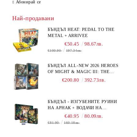
Абонирай се
Най-продавани
БЪНДЪЛ HEAT: PEDAL TO THE
METAL + ARRIVEE
€50.45
98.67лв.
€100.90
197.34лв.
БЪНДЪЛ ALL-NEW 2026 HEROES
OF MIGHT & MAGIC III: THE
BOARD GAME EXPANSIONS -
€200.80
392.73лв.
CONFLUX + STRONGHOLD + COVE
+ NAVAL BATTLES
БЪНДЪЛ - ИЗГУБЕНИТЕ РУИНИ
НА АРНАК + ВОДАЧИ НА
ЕКСПЕДИЦИИ + ПРОМО КАРТИ
€40.95
80.09лв.
БЕЗПЛАТНО
€81.90
160.18лв.