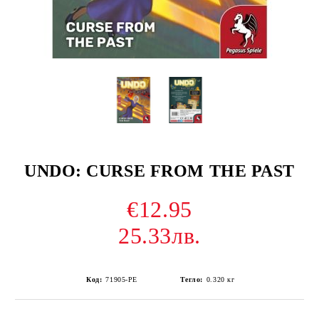
UNDO: CURSE FROM THE PAST
€12.95
25.33лв.
Код:
71905-PE
Тегло:
0.320
кг