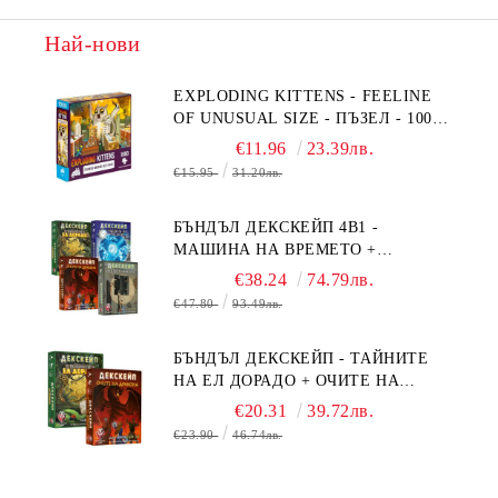
Най-нови
EXPLODING KITTENS - FEELINE
OF UNUSUAL SIZE - ПЪЗЕЛ - 1000
ЧАСТИ - ПРЕОЦЕНЕН - СРЕДНА
€11.96
23.39лв.
ПОВРЕДА НА КУТИЯТА
€15.95
31.20лв.
БЪНДЪЛ ДЕКСКЕЙП 4В1 -
МАШИНА НА ВРЕМЕТО +
БЯГСТВО ОТ АЛКАТРАЗ +
€38.24
74.79лв.
ТАЙНИТЕ НА ЕЛ ДОРАДО +
€47.80
93.49лв.
ОЧИТЕ НА ДРАКОНА
БЪНДЪЛ ДЕКСКЕЙП - ТАЙНИТЕ
НА ЕЛ ДОРАДО + ОЧИТЕ НА
ДРАКОНА
€20.31
39.72лв.
€23.90
46.74лв.