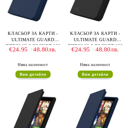
КЛАСЬОР ЗА КАРТИ -
КЛАСЬОР ЗА КАРТИ -
ULTIMATE GUARD
ULTIMATE GUARD
ZIPFOLIO 8-POCKET 160
ZIPFOLIO 8-POCKET 160
€24.95
48.80лв.
€24.95
48.80лв.
CARDS (за LCG, TCG и
CARDS (за LCG, TCG и
др) - СИН
др) - ЧЕРЕН
Няма наличност
Няма наличност
Виж детайли
Виж детайли