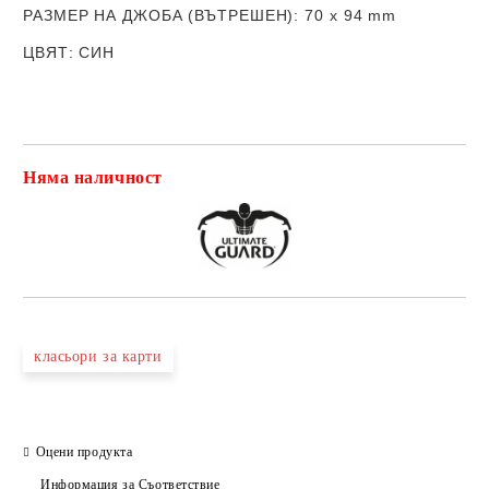
РАЗМЕР НА ДЖОБА (ВЪТРЕШЕН)
: 70 х 94
mm
ЦВЯТ
: СИН
Няма наличност
Добави в желани
класьори за карти
Оцени продукта
Информация за Съответствие