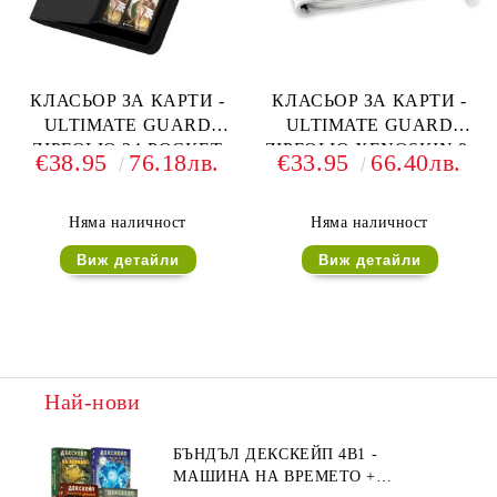
КЛАСЬОР ЗА КАРТИ -
КЛАСЬОР ЗА КАРТИ -
ULTIMATE GUARD
ULTIMATE GUARD
ZIPFOLIO 24-POCKET
ZIPFOLIO XENOSKIN 9-
€38.95
76.18лв.
€33.95
66.40лв.
480 CARDS (за LCG, TCG
POCKET 360 CARDS (за
и др) - ЧЕРЕН
LCG, TCG и др) - БЯЛ
Няма наличност
Няма наличност
Виж детайли
Виж детайли
Най-нови
БЪНДЪЛ ДЕКСКЕЙП 4В1 -
МАШИНА НА ВРЕМЕТО +