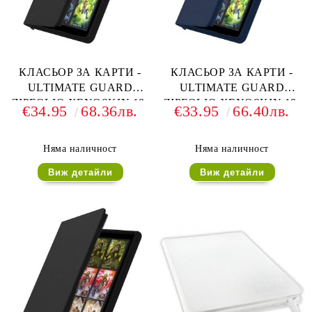
КЛАСЬОР ЗА КАРТИ -
КЛАСЬОР ЗА КАРТИ -
ULTIMATE GUARD
ULTIMATE GUARD
ZIPFOLIO XENOSKIN 18-
ZIPFOLIO XENOSKIN 18-
€34.95
68.36лв.
€33.95
66.40лв.
POCKET 360 CARDS (за
POCKET 360 CARDS (за
LCG, TCG и др) - ЧЕРЕН
LCG, TCG и др) - СИН
Няма наличност
Няма наличност
Виж детайли
Виж детайли