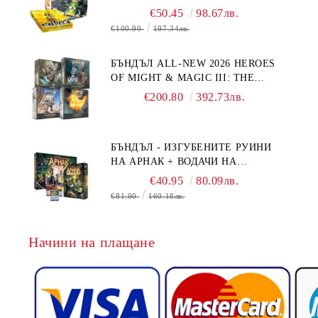
€50.45
98.67лв.
€100.90
197.34лв.
БЪНДЪЛ ALL-NEW 2026 HEROES
OF MIGHT & MAGIC III: THE
BOARD GAME EXPANSIONS -
€200.80
392.73лв.
CONFLUX + STRONGHOLD + COVE
+ NAVAL BATTLES
БЪНДЪЛ - ИЗГУБЕНИТЕ РУИНИ
НА АРНАК + ВОДАЧИ НА
ЕКСПЕДИЦИИ + ПРОМО КАРТИ
€40.95
80.09лв.
БЕЗПЛАТНО
€81.90
160.18лв.
Начини на плащане