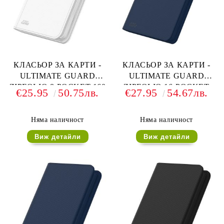
КЛАСЬОР ЗА КАРТИ -
КЛАСЬОР ЗА КАРТИ -
ULTIMATE GUARD
ULTIMATE GUARD
ZIPFOLIO 8-POCKET 160
ZIPFOLIO 16-POCKET
€25.95
50.75лв.
€27.95
54.67лв.
CARDS (за LCG, TCG и
320 CARDS (за LCG, TCG
др) - БЯЛ
и др) - СИН
Няма наличност
Няма наличност
Виж детайли
Виж детайли