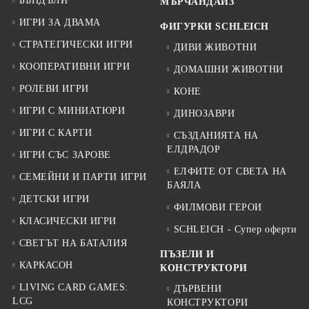
БЪНДЪЛИ
МЪРЧАНДАЙЗ
ИГРИ ЗА ДВАМА
ФИГУРКИ SCHLEICH
СТРАТЕГИЧЕСКИ ИГРИ
ДИВИ ЖИВОТНИ
КООПЕРАТИВНИ ИГРИ
ДОМАШНИ ЖИВОТНИ
РОЛЕВИ ИГРИ
КОНЕ
ИГРИ С МИНИАТЮРИ
ДИНОЗАВРИ
ИГРИ С КАРТИ
СЪЗДАНИЯТА НА
ЕЛДРАДОР
ИГРИ СЪС ЗАРОВЕ
ЕЛФИТЕ ОТ СВЕТА НА
СЕМЕЙНИ И ПАРТИ ИГРИ
БАЯЛА
ДЕТСКИ ИГРИ
ФИЛМОВИ ГЕРОИ
КЛАСИЧЕСКИ ИГРИ
SCHLEICH - Супер оферти
СВЕТЪТ НА БАТАЛИЯ
ПЪЗЕЛИ И
КАРКАСОН
КОНСТРУКТОРИ
LIVING CARD GAMES:
ДЪРВЕНИ
LCG
КОНСТРУКТОРИ