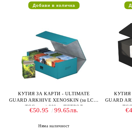
КУТИЯ ЗА КАРТИ - ULTIMATE
КУТИЯ 
GUARD ARKHIVE XENOSKIN (за LCG,
GUARD ARK
TCG и др) 800+ - ПЕТРОЛ
TCG
€50.95
99.65лв.
€
Няма наличност