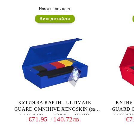
Няма наличност
Виж детайли
КУТИЯ ЗА КАРТИ - ULTIMATE
КУТИЯ 
GUARD OMNIHIVE XENOSKIN (за
GUARD O
LCG, TCG и др) 1000+ - СИНЯ
LCG, TC
€71.95
140.72лв.
€7