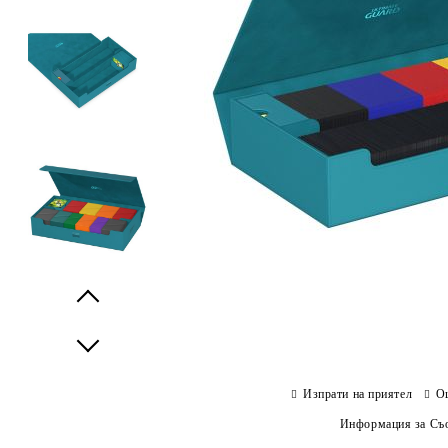
Prev
Next
Изпрати на приятел
О
Информация за Съо