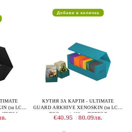
LTIMATE
КУТИЯ ЗА КАРТИ - ULTIMATE
N (за LCG,
GUARD ARKHIVE XENOSKIN (за LCG,
ТО ЧЕРНА
TCG и др) 400+ - ПЕТРОЛ
лв.
€40.95
80.09лв.