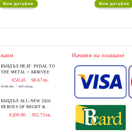
Виж детайли
Виж детайли
авани
Начини на плащане
БЪНДЪЛ HEAT: PEDAL TO
THE METAL + ARRIVEE
€50.45
98.67лв.
€100.90
197.34лв.
БЪНДЪЛ ALL-NEW 2026
HEROES OF MIGHT &
MAGIC III: THE BOARD
€200.80
392.73лв.
GAME EXPANSIONS -
CONFLUX + STRONGHOLD
+ COVE + NAVAL BATTLES