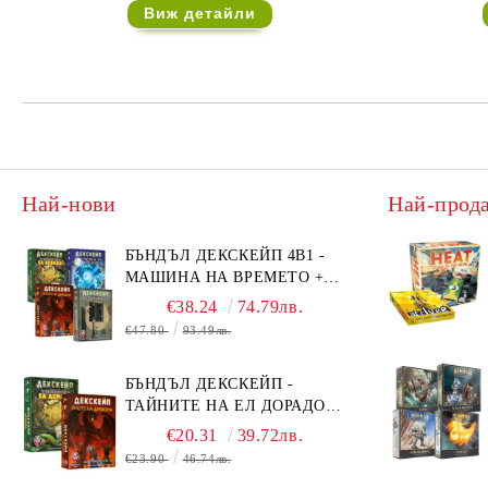
Виж детайли
Най-нови
Най-прод
БЪНДЪЛ ДЕКСКЕЙП 4В1 -
МАШИНА НА ВРЕМЕТО +
БЯГСТВО ОТ АЛКАТРАЗ +
€38.24
74.79лв.
ТАЙНИТЕ НА ЕЛ ДОРАДО +
€47.80
93.49лв.
ОЧИТЕ НА ДРАКОНА
БЪНДЪЛ ДЕКСКЕЙП -
ТАЙНИТЕ НА ЕЛ ДОРАДО +
ОЧИТЕ НА ДРАКОНА
€20.31
39.72лв.
€23.90
46.74лв.