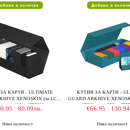
ЗА КАРТИ - ULTIMATE
КУТИЯ ЗА КАРТИ - U
HIVE XENOSKIN (за LCG,
GUARD ARKHIVE XENOSKI
 и др) 400+ - ЧЕРНА
TCG и др) 550+ - П
40.95
80.09лв.
€66.95
130.94
Няма наличност
Няма наличност