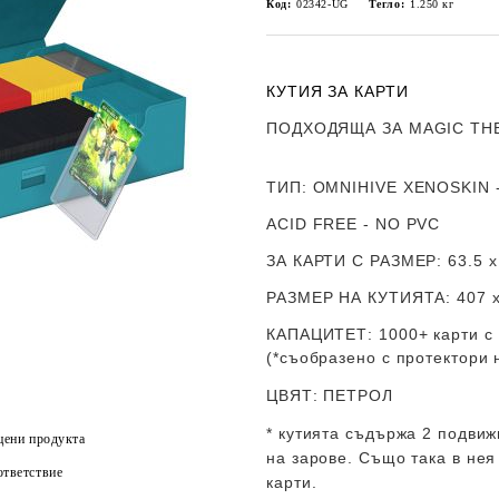
Код:
02342-UG
Тегло:
1.250
кг
КУТИЯ ЗА КАРТИ
ПОДХОДЯЩА ЗА MAGIC THE
ТИП
: OMNIHIVE XENOSKIN - 
ACID FREE - NO PVC
ЗА КАРТИ С РАЗМЕР
:
63.5 
РАЗМЕР НА КУТИЯТА
: 407 
КАПАЦИТЕТ
: 1000+ карти с
(*съобразено с протектори 
ЦВЯТ
: ПЕТРОЛ
* кутията съдържа 2 подвиж
цени продукта
на зарове. Също така в нея
тветствие
карти.