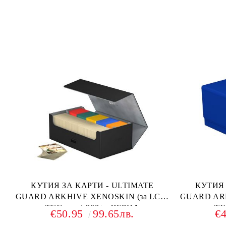
КУТИЯ ЗА КАРТИ - ULTIMATE
КУТИЯ 
GUARD ARKHIVE XENOSKIN (за LCG,
GUARD ARK
TCG и др) 800+ - ЧЕРНА
TC
€50.95
99.65лв.
€