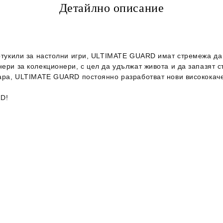
Детайлно описание
артукили за настолни игри, ULTIMATE GUARD имат стремежа да 
ери за колекционери, с цел да удължат живота и да запазят с
зара, ULTIMATE GUARD постоянно разработват нови висококаче
RD!