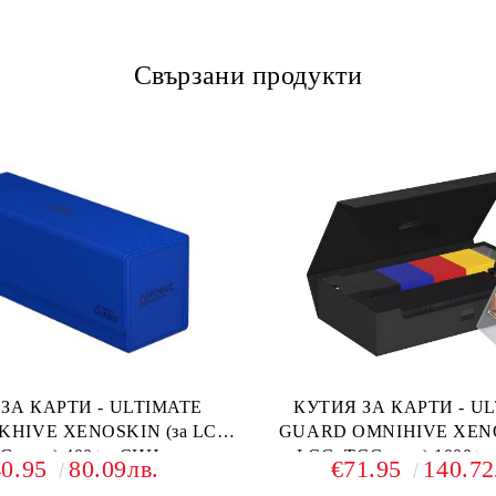
Свързани продукти
ЗА КАРТИ - ULTIMATE
КУТИЯ ЗА КАРТИ - U
HIVE XENOSKIN (за LCG,
GUARD OMNIHIVE XENO
G и др) 400+ - СИН
LCG, TCG и др) 1000+ 
40.95
80.09лв.
€71.95
140.72