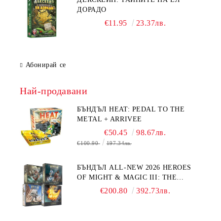
ДОРАДО
€11.95
23.37лв.
Абонирай се
Най-продавани
БЪНДЪЛ HEAT: PEDAL TO THE
METAL + ARRIVEE
€50.45
98.67лв.
€100.90
197.34лв.
БЪНДЪЛ ALL-NEW 2026 HEROES
OF MIGHT & MAGIC III: THE
BOARD GAME EXPANSIONS -
€200.80
392.73лв.
CONFLUX + STRONGHOLD + COVE
+ NAVAL BATTLES