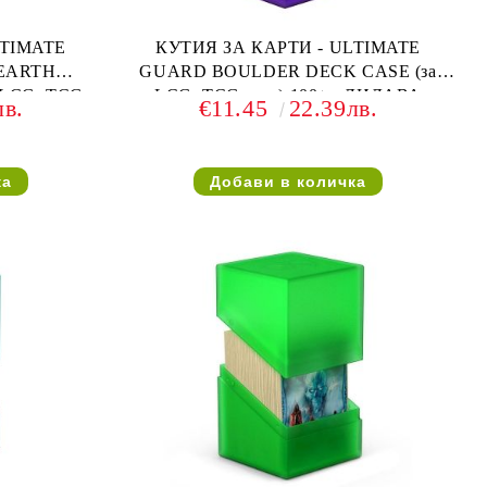
LTIMATE
КУТИЯ ЗА КАРТИ - ULTIMATE
EARTH
GUARD BOULDER DECK CASE (за
LCG, TCG и
LCG, TCG и др) 100+ - ЛИЛАВА
лв.
€11.45
22.39лв.
НА