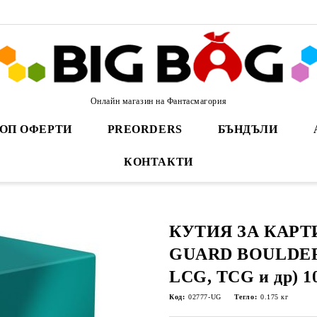
Онлайн магазин на Фантасмагория
ОП ОФЕРТИ
PREORDERS
БЪНДЪЛИ
КОНТАКТИ
КУТИЯ ЗА КАРТИ
GUARD BOULDER 
LCG, TCG и др) 
Код:
02777-UG
Тегло:
0.175
кг