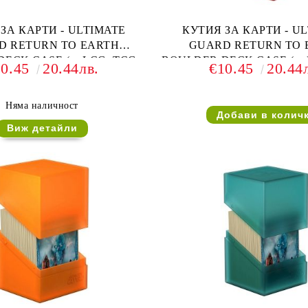
ЗА КАРТИ - ULTIMATE
КУТИЯ ЗА КАРТИ - U
D RETURN TO EARTH
GUARD RETURN TO 
ECK CASE (за LCG, TCG и
BOULDER DECK CASE (за 
10.45
20.44лв.
€10.45
20.44
др) 100+ - БЯЛА
др) 100+ - ЧЕРВЕ
Няма наличност
Виж детайли