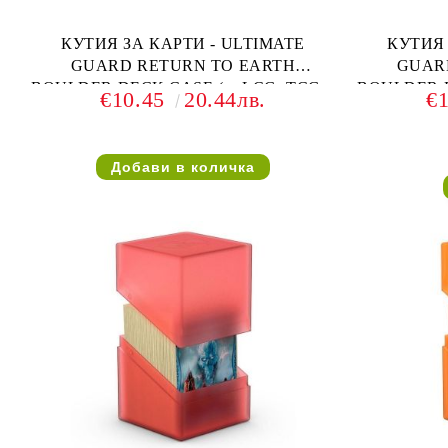
КУТИЯ ЗА КАРТИ - ULTIMATE
КУТИЯ 
GUARD RETURN TO EARTH
GUAR
BOULDER DECK CASE (за LCG, TCG и
BOULDER D
€10.45
20.44лв.
€
др) 100+ - ОРАНЖЕВА