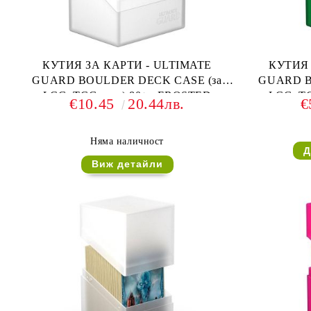
КУТИЯ ЗА КАРТИ - ULTIMATE
КУТИЯ 
GUARD BOULDER DECK CASE (за
GUARD B
LCG, TCG и др) 80+ - FROSTED
LCG, TC
€10.45
20.44лв.
€
Няма наличност
Виж детайли