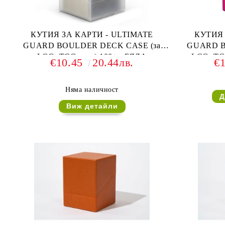
КУТИЯ ЗА КАРТИ - ULTIMATE
КУТИЯ 
GUARD BOULDER DECK CASE (за
GUARD B
LCG, TCG и др) 100+ - БЯЛА
LCG, TC
€10.45
20.44лв.
€
Няма наличност
Виж детайли