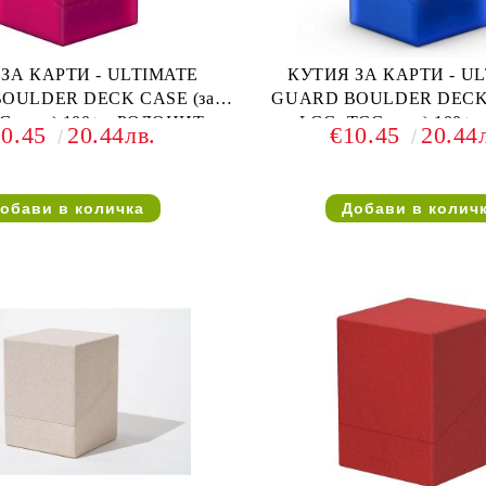
ЗА КАРТИ - ULTIMATE
КУТИЯ ЗА КАРТИ - U
OULDER DECK CASE (за
GUARD BOULDER DECK 
G и др) 100+ - РОДОНИТ
LCG, TCG и др) 100+ 
10.45
20.44лв.
€10.45
20.44