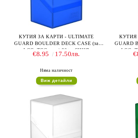
КУТИЯ ЗА КАРТИ - ULTIMATE
КУТИЯ 
GUARD BOULDER DECK CASE (за
GUARD B
LCG, TCG и др) 80+ - СИНЯ
LCG, T
€8.95
17.50лв.
€
Няма наличност
Виж детайли