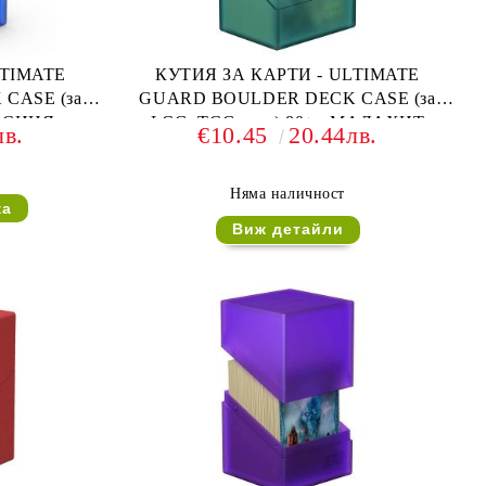
LTIMATE
КУТИЯ ЗА КАРТИ - ULTIMATE
CASE (за
GUARD BOULDER DECK CASE (за
- СИНЯ
LCG, TCG и др) 80+ - МАЛАХИТ
лв.
€10.45
20.44лв.
Няма наличност
Виж детайли