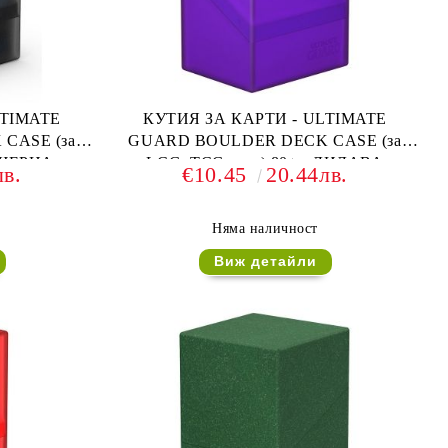
LTIMATE
КУТИЯ ЗА КАРТИ - ULTIMATE
CASE (за
GUARD BOULDER DECK CASE (за
- ЧЕРНА
LCG, TCG и др) 80+ - ЛИЛАВА
лв.
€10.45
20.44лв.
Няма наличност
Виж детайли