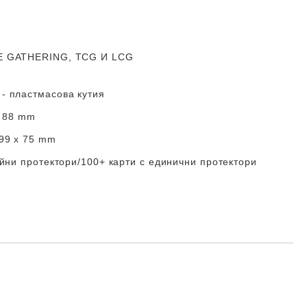
 GATHERING, TCG И LCG
- пластмасова кутия
x 88 mm
 99 x 75 mm
ойни протектори/100+ карти с единични протектори
Добави в желани