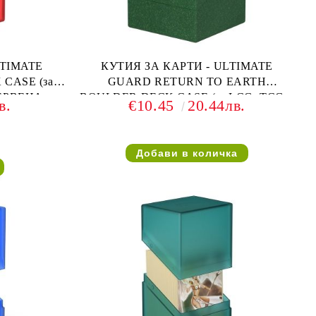
LTIMATE
КУТИЯ ЗА КАРТИ - ULTIMATE
CASE (за
GUARD RETURN TO EARTH
ЧЕРВЕНА
BOULDER DECK CASE (за LCG, TCG и
в.
€10.45
20.44лв.
др) 100+ - ЗЕЛЕНА