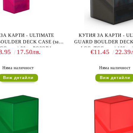
ЗА КАРТИ - ULTIMATE
КУТИЯ ЗА КАРТИ - U
OULDER DECK CASE (за
GUARD BOULDER DECK 
CG и др) 80+ - РОЗОВА
LCG, TCG и др) 100+ 
8.95
17.50лв.
€11.45
22.39
Няма наличност
Няма наличност
Виж детайли
Виж детайли