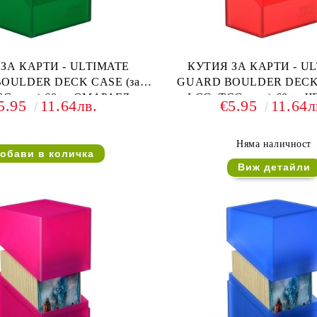
ЗА КАРТИ - ULTIMATE
КУТИЯ ЗА КАРТИ - U
OULDER DECK CASE (за
GUARD BOULDER DECK 
G и др) 60+ - СМАРАГД
LCG, TCG и др) 60+ - 
5.95
11.64лв.
€5.95
11.64л
Няма наличност
Виж детайли