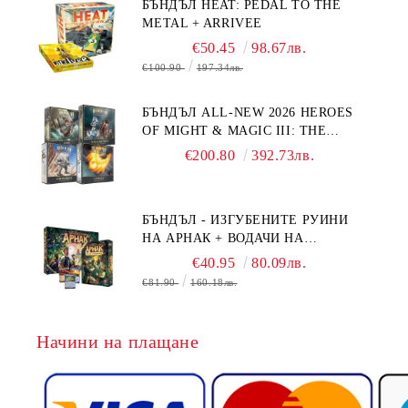
БЪНДЪЛ HEAT: PEDAL TO THE
METAL + ARRIVEE
€50.45
98.67лв.
€100.90
197.34лв.
БЪНДЪЛ ALL-NEW 2026 HEROES
OF MIGHT & MAGIC III: THE
BOARD GAME EXPANSIONS -
€200.80
392.73лв.
CONFLUX + STRONGHOLD + COVE
+ NAVAL BATTLES
БЪНДЪЛ - ИЗГУБЕНИТЕ РУИНИ
НА АРНАК + ВОДАЧИ НА
ЕКСПЕДИЦИИ + ПРОМО КАРТИ
€40.95
80.09лв.
БЕЗПЛАТНО
€81.90
160.18лв.
Начини на плащане