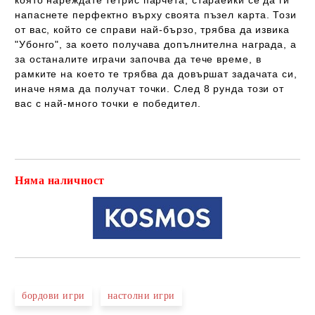
която нареждате тетрис парчета, стараейки се да ги
напаснете перфектно върху своята пъзел карта. Този
от вас, който се справи най-бързо, трябва да извика
"Убонго", за което получава допълнителна награда, а
за останалите играчи започва да тече време, в
рамките на което те трябва да довършат задачата си,
иначе няма да получат точки. След 8 рунда този от
вас с най-много точки е победител.
Няма наличност
Добави в желани
бордови игри
настолни игри