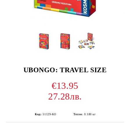
UBONGO: TRAVEL SIZE
€13.95
27.28лв.
Код:
51129-KO
Тегло:
0.180
кг