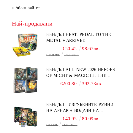
Абонирай се
Най-продавани
БЪНДЪЛ HEAT: PEDAL TO THE
METAL + ARRIVEE
€50.45
98.67лв.
€100.90
197.34лв.
БЪНДЪЛ ALL-NEW 2026 HEROES
OF MIGHT & MAGIC III: THE
BOARD GAME EXPANSIONS -
€200.80
392.73лв.
CONFLUX + STRONGHOLD + COVE
+ NAVAL BATTLES
БЪНДЪЛ - ИЗГУБЕНИТЕ РУИНИ
НА АРНАК + ВОДАЧИ НА
ЕКСПЕДИЦИИ + ПРОМО КАРТИ
€40.95
80.09лв.
БЕЗПЛАТНО
€81.90
160.18лв.