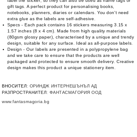
label the sticker, so they can also be used as name tags or
gift tags. A perfect product for personalising books,
notebooks, planners, diaries or calendars. You don't need
extra glue as the labels are self-adhesive.
Specs - Each pack contains 16 stickers measuring 3.15 x
1.57 inches (8 x 4 cm). Made from high quality materials
(80gsm glossy paper), characterised by a unique and trendy
design, suitable for any surface. Ideal as all-purpose labels.
Design - Our labels are presented in a polypropylene bag
and we take care to ensure that the products are well
packaged and protected to ensure smooth delivery. Creative
design makes this product a unique stationery item.
ВНОСИТЕЛ
:
ОРИНДЖ ИНТЕРНЕШЪНЪЛ АД
РАЗПРОСТРАНИТЕЛ:
ФАНТАСМАГОРИЯ ООД
www.fantasmagoria.bg