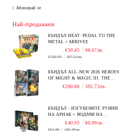
Абонирай се
Най-продавани
БЪНДЪЛ HEAT: PEDAL TO THE
METAL + ARRIVEE
€50.45
98.67лв.
€100.90
197.34лв.
БЪНДЪЛ ALL-NEW 2026 HEROES
OF MIGHT & MAGIC III: THE
BOARD GAME EXPANSIONS -
€200.80
392.73лв.
CONFLUX + STRONGHOLD + COVE
+ NAVAL BATTLES
БЪНДЪЛ - ИЗГУБЕНИТЕ РУИНИ
НА АРНАК + ВОДАЧИ НА
ЕКСПЕДИЦИИ + ПРОМО КАРТИ
€40.95
80.09лв.
БЕЗПЛАТНО
€81.90
160.18лв.