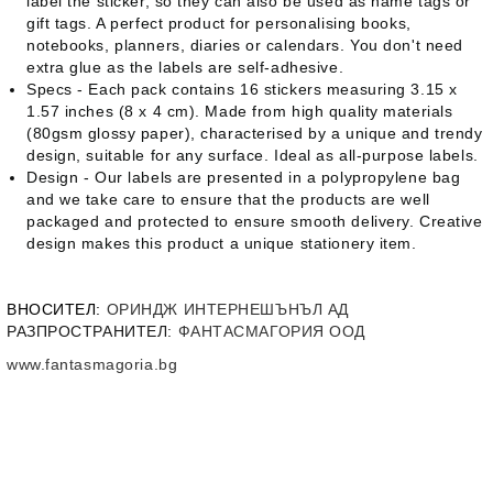
label the sticker, so they can also be used as name tags or
gift tags. A perfect product for personalising books,
notebooks, planners, diaries or calendars. You don't need
extra glue as the labels are self-adhesive.
Specs - Each pack contains 16 stickers measuring 3.15 x
1.57 inches (8 x 4 cm). Made from high quality materials
(80gsm glossy paper), characterised by a unique and trendy
design, suitable for any surface. Ideal as all-purpose labels.
Design - Our labels are presented in a polypropylene bag
and we take care to ensure that the products are well
packaged and protected to ensure smooth delivery. Creative
design makes this product a unique stationery item.
ВНОСИТЕЛ
:
ОРИНДЖ ИНТЕРНЕШЪНЪЛ АД
РАЗПРОСТРАНИТЕЛ:
ФАНТАСМАГОРИЯ ООД
www.fantasmagoria.bg